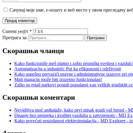
Сачувај моје име, е-пошту и веб место у овом прегледачу ве
Current ye@r
*
Претрага за:
Скорашњи чланци
Kako funkcioniše meš platno i zašto propušta svetlost i vazduh
Automatizacija u industriji: Put ka efikasnosti i održivosti
Kako uspešno prevazići pravne i administrativne izazove pri otv
Mali magacin može biti izuzetno funkcionalan!
Zašto su retail parkovi postali popularni van velikih gradskih c
Скорашњи коментари
Nevidljiva moć ambalaže, kako prvi utisak gradi vaš brend - M
Disanje bez prepreka i kvalitet vazduha u zatvorenom - MD Exp
Kako povećati pouzdanost elektroinstalacija - MD Explorer - i