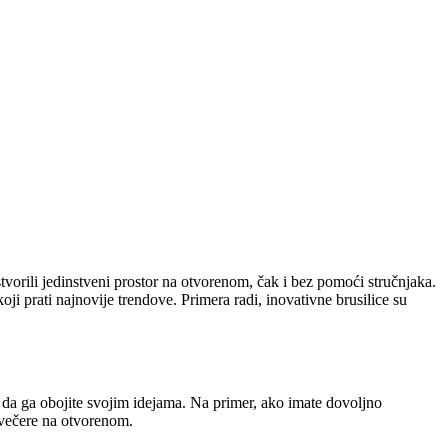
 stvorili jedinstveni prostor na otvorenom, čak i bez pomoći stručnjaka.
i prati najnovije trendove. Primera radi, inovativne brusilice su
a da ga obojite svojim idejama. Na primer, ako imate dovoljno
i večere na otvorenom.