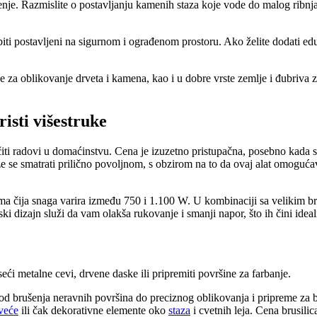
enje. Razmislite o postavljanju kamenih staza koje vode do malog ribnja
 biti postavljeni na sigurnom i ograđenom prostoru. Ako želite dodati ed
ce za oblikovanje drveta i kamena, kao i u dobre vrste zemlje i đubriva 
isti višestruke
ličiti radovi u domaćinstvu. Cena je izuzetno pristupačna, posebno kada
e se smatrati prilično povoljnom, s obzirom na to da ovaj alat omogućava
čija snaga varira između 750 i 1.100 W. U kombinaciji sa velikim broje
ki dizajn služi da vam olakša rukovanje i smanji napor, što ih čini idea
ći metalne cevi, drvene daske ili pripremiti površine za farbanje.
, od brušenja neravnih površina do preciznog oblikovanja i pripreme za bo
veće
ili čak dekorativne elemente oko
staza
i cvetnih leja. Cena brusilic