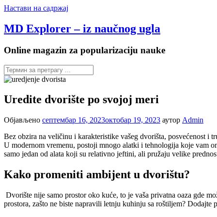
Настави на садржај
MD Explorer – iz naučnog ugla
Online magazin za popularizaciju nauke
Uredite dvorište po svojoj meri
Објављено
септембар 16, 2023
октобар 19, 2023
аутор
Admin
Bez obzira na veličinu i karakteristike vašeg dvorišta, posvećenost i t
U modernom vremenu, postoji mnogo alatki i tehnologija koje vam omogu
samo jedan od alata koji su relativno jeftini, ali pružaju velike predno
Kako promeniti ambijent u dvorištu?
Dvorište nije samo prostor oko kuće, to je vaša privatna oaza gde mož
prostora, zašto ne biste napravili letnju kuhinju sa roštiljem? Dodajte