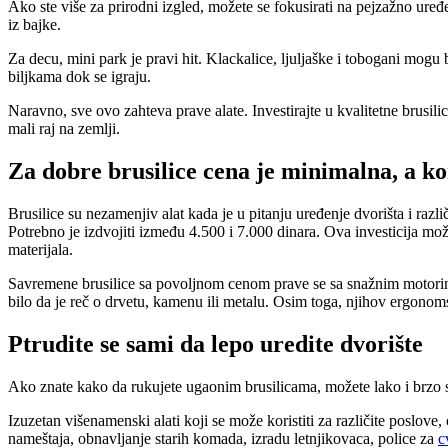
Ako ste više za prirodni izgled, možete se fokusirati na pejzažno uređ
iz bajke.
Za decu, mini park je pravi hit. Klackalice, ljuljaške i tobogani mogu
biljkama dok se igraju.
Naravno, sve ovo zahteva prave alate. Investirajte u kvalitetne brusili
mali raj na zemlji.
Za dobre brusilice cena je minimalna, a kor
Brusilice su nezamenjiv alat kada je u pitanju uređenje dvorišta i raz
Potrebno je izdvojiti između 4.500 i 7.000 dinara. Ova investicija mož
materijala.
Savremene brusilice sa povoljnom cenom prave se sa snažnim motorima 
bilo da je reč o drvetu, kamenu ili metalu. Osim toga, njihov ergonoms
Ptrudite se sami da lepo uredite dvorište
Ako znate kako da rukujete ugaonim brusilicama, možete lako i brzo se
Izuzetan višenamenski alati koji se može koristiti za različite poslove
nameštaja, obnavljanje starih komada, izradu letnjikovaca, police za
c