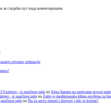
ба за следећи пут када коментаришем.
?
aranju privatne ordinacije
entara?
D Explorer - iz naučnog ugla
на
Neka štampa na majicama govori ume
lorer - iz naučnog ugla
на
Zašto je mediteranska klima savršena za lj
z naučnog ugla
на
Šta su servo motori i drajveri i gde se koriste?