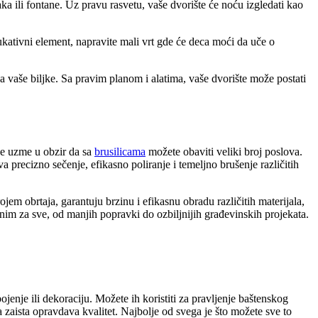
ka ili fontane. Uz pravu rasvetu, vaše dvorište će noću izgledati kao
ukativni element, napravite mali vrt gde će deca moći da uče o
za vaše biljke. Sa pravim planom i alatima, vaše dvorište može postati
 se uzme u obzir da sa
brusilicama
možete obaviti veliki broj poslova.
 precizno sečenje, efikasno poliranje i temeljno brušenje različitih
m obrtaja, garantuju brzinu i efikasnu obradu različitih materijala,
lnim za sve, od manjih popravki do ozbiljnijih građevinskih projekata.
jenje ili dekoraciju. Možete ih koristiti za pravljenje baštenskog
a zaista opravdava kvalitet. Najbolje od svega je što možete sve to