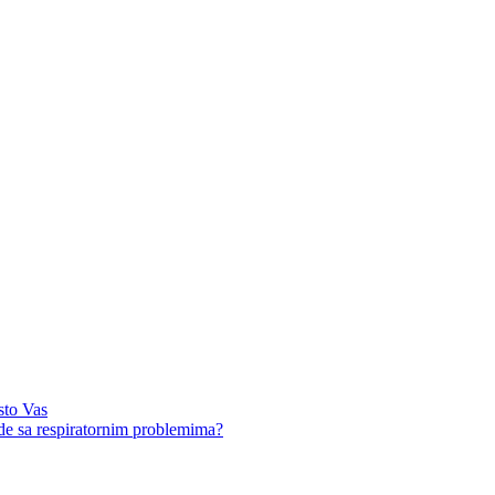
sto Vas
ude sa respiratornim problemima?