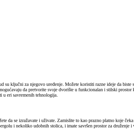
rud su ključni za njegovo uređenje. Možete koristiti razne ideje da biste
ćavaju da pretvorite svoje dvorište u funkcionalan i stilski prostor koj
sti u eri savremenih tehnologija.
ete da se izražavate i uživate. Zamislite to kao prazno platno koje ček
 pergolu i nekoliko udobnih stolica, i imate savršen prostor za druženje 