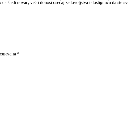
 da štedi novac, već i donosi osećaj zadovoljstva i dostignuća da ste s
означена
*