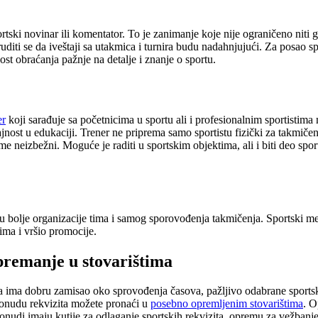
rtski novinar ili komentator. To je zanimanje koje nije ograničeno niti 
truditi se da iveštaji sa utakmica i turnira budu nadahnjujući. Za posao 
ost obraćanja pažnje na detalje i znanje o sportu.
er
koji sarađuje sa početnicima u sportu ali i profesionalnim sportistima 
ajnost u edukaciji. Trener ne priprema samo sportistu fizički za takmiče
me neizbežni. Moguće je raditi u sportskim objektima, ali i biti deo sport
u bolje organizacije tima i samog sporovođenja takmičenja. Sportski men
ima i vršio promocije.
opremanje u stovarištima
 da ima dobru zamisao oko sprovođenja časova, pažljivo odabrane sports
 ponudu rekvizita možete pronaći u
posebno opremljenim stovarištima
. O
nudi imaju kutije za odlaganje sportskih rekvizita, opremu za vežbanje, 