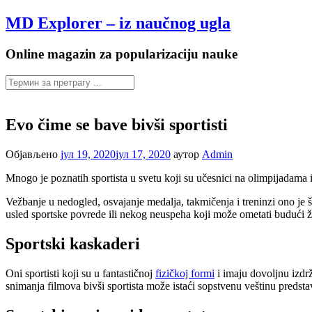
Настави
MD Explorer – iz naučnog ugla
на
садржај
Online magazin za popularizaciju nauke
Evo čime se bave bivši sportisti
Објављено
јул 19, 2020
јул 17, 2020
аутор
Admin
Mnogo je poznatih sportista u svetu koji su učesnici na olimpijadama i
Vežbanje u nedogled, osvajanje medalja, takmičenja i treninzi ono je š
usled sportske povrede ili nekog neuspeha koji može ometati budući živ
Sportski kaskaderi
Oni sportisti koji su u fantastičnoj
fizičkoj formi
i imaju dovoljnu izdrž
snimanja filmova bivši sportista može istaći sopstvenu veštinu predsta