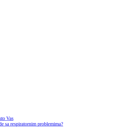
sto Vas
ude sa respiratornim problemima?