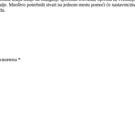
o dalje. Mnoštvo potrebnih stvari na jednom mestu pomoći će nastavnicim
adu.
означена
*