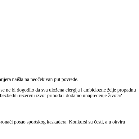
arijera naišla na neočekivan put povrede.
o se ne bi dogodilo da sva uložena elergija i ambiciozne želje propadnu
 obezbedili rezervni izvor prihoda i dodatno unapređenje života?
pronaći posao sportskog kaskadera. Konkursi su česti, a u okviru