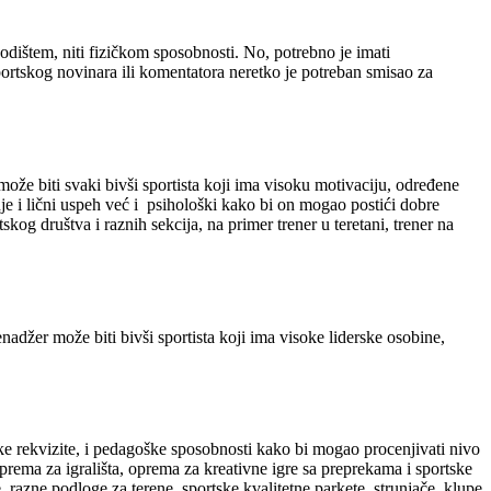
godištem, niti fizičkom sposobnosti. No, potrebno je imati
sportskog novinara ili komentatora neretko je potreban smisao za
može biti svaki bivši sportista koji ima visoku motivaciju, određene
nje i lični uspeh već i psihološki kako bi on mogao postići dobre
skog društva i raznih sekcija, na primer trener u teretani, trener na
adžer može biti bivši sportista koji ima visoke liderske osobine,
ke rekvizite, i pedagoške sposobnosti kako bi mogao procenjivati nivo
prema za igrališta, oprema za kreativne igre sa preprekama i sportske
razne podloge za terene, sportske kvalitetne parkete, strunjače, klupe