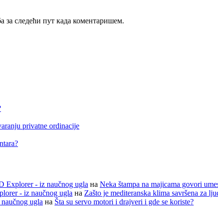
ба за следећи пут када коментаришем.
?
aranju privatne ordinacije
entara?
D Explorer - iz naučnog ugla
на
Neka štampa na majicama govori ume
lorer - iz naučnog ugla
на
Zašto je mediteranska klima savršena za lj
z naučnog ugla
на
Šta su servo motori i drajveri i gde se koriste?