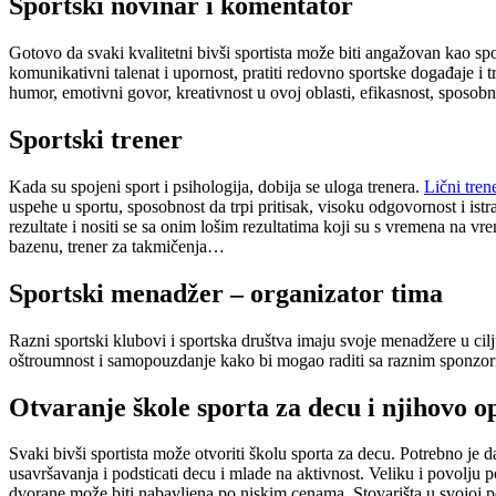
Sportski novinar i komentator
Gotovo da svaki kvalitetni bivši sportista može biti angažovan kao spo
komunikativni talenat i upornost, pratiti redovno sportske događaje i 
humor, emotivni govor, kreativnost u ovoj oblasti, efikasnost, sposobn
Sportski trener
Kada su spojeni sport i psihologija, dobija se uloga trenera.
Lični tren
uspehe u sportu, sposobnost da trpi pritisak, visoku odgovornost i istr
rezultate i nositi se sa onim lošim rezultatima koji su s vremena na vre
bazenu, trener za takmičenja…
Sportski menadžer – organizator tima
Razni sportski klubovi i sportska društva imaju svoje menadžere u cilj
oštroumnost i samopouzdanje kako bi mogao raditi sa raznim sponzor
Otvaranje škole sporta za decu i njihovo 
Svaki bivši sportista može otvoriti školu sporta za decu. Potrebno je
usavršavanja i podsticati decu i mlade na aktivnost. Veliku i povolju
dvorane može biti nabavljena po niskim cenama. Stovarišta u svojoj po