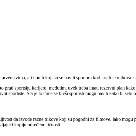
 prvenstvima, ali i onih koji su se bavili sportom kod kojih je njihova k
to prati sportsku karijeru, međutim, uvek treba imati rezervni plan kak
ot sportiste. Šta je to čime se bivši sportisti mogu baviti kako bi sebi
ljivost da izvode razne trikove koji su pogodni za filmove, lako mogu 
vljajući kopiju određene ličnosti.