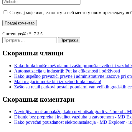
Сачувај моје име, е-пошту и веб место у овом прегледачу ве
Current ye@r
*
Претрага
за:
Скорашњи чланци
Kako funkcioniše meš platno i zašto propušta svetlost i vazduh
Automatizacija u industriji: Put ka efikasnosti i održivosti
Kako uspešno prevazići pravne i administrativne izazove pri otv
Mali magacin može biti izuzetno funkcionalan!
Zašto su retail parkovi postali popularni van velikih gradskih c
Скорашњи коментари
Nevidljiva moć ambalaže, kako prvi utisak gradi vaš brend - M
Disanje bez prepreka i kvalitet vazduha u zatvorenom - MD Exp
Kako povećati pouzdanost elektroinstalacija - MD Explorer - i