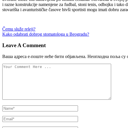
i razne konstrukcije namenjene za fudbal, stoni tenis, odbojku i tak
stovarišta i avanturističke časove bivši sportisti mogu imati dobru zar
Управљање
Čemu služe releji?
Kako odabrati dobrog stomatologa u Beogradu?
објавама
Leave A Comment
Ваша адреса е-поште неће бити објављена.
Неопходна поља су 