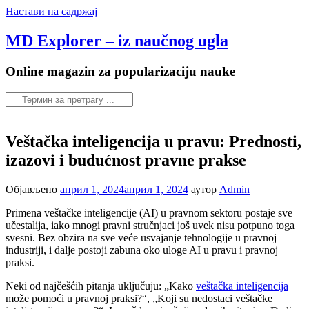
Настави на садржај
MD Explorer – iz naučnog ugla
Online magazin za popularizaciju nauke
Veštačka inteligencija u pravu: Prednosti,
izazovi i budućnost pravne prakse
Објављено
април 1, 2024
април 1, 2024
аутор
Admin
Primena veštačke inteligencije (AI) u pravnom sektoru postaje sve
učestalija, iako mnogi pravni stručnjaci još uvek nisu potpuno toga
svesni. Bez obzira na sve veće usvajanje tehnologije u pravnoj
industriji, i dalje postoji zabuna oko uloge AI u pravu i pravnoj
praksi.
Neki od najčešćih pitanja uključuju: „Kako
veštačka inteligencija
može pomoći u pravnoj praksi?“, „Koji su nedostaci veštačke