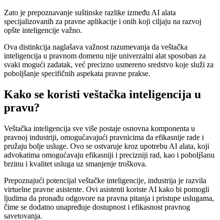
Zato je prepoznavanje suštinske razlike između AI alata
specijalizovanih za pravne aplikacije i onih koji ciljaju na razvoj
opšte inteligencije važno.
Ova distinkcija naglašava važnost razumevanja da veštačka
inteligencija u pravnom domenu nije univerzalni alat sposoban za
svaki mogući zadatak, već precizno usmereno sredstvo koje služi za
poboljšanje specifičnih aspekata pravne prakse.
Kako se koristi veštačka inteligencija u
pravu?
Veštačka inteligencija sve više postaje osnovna komponenta u
pravnoj industriji, omogućavajući pravnicima da efikasnije rade i
pružaju bolje usluge. Ovo se ostvaruje kroz upotrebu AI alata, koji
advokatima omogućavaju efikasniji i precizniji rad, kao i poboljšanu
brzinu i kvalitet usluga uz smanjenje troškova.
Prepoznajući potencijal veštačke inteligencije, industrija je razvila
virtuelne pravne asistente. Ovi asistenti koriste AI kako bi pomogli
ljudima da pronađu odgovore na pravna pitanja i pristupe uslugama,
čime se dodatno unapređuje dostupnost i efikasnost pravnog
savetovanja.