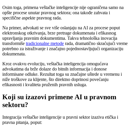
Osim toga, primena veštačke inteligencije nije ograničena samo na
opšte procese unutar pravnog sektora; ona takođe zahvata i
specifične aspekte pravnog rada.
Na primer, advokati se sve više oslanjaju na AI za procese poput
elektronskog otkrivanja, brze pretrage dokumenata i efikasnog
upravljanja pravnim dokumentima. Takva tehnološka inovacija
transformiše
tradicionalne metode
rada, dramatično skraćujući vreme
potrebno za istraživanje i značajno pojednostavljujući organizaciju
dokumenata.
Kroz ovakvu evoluciju, veštačka inteligencija omogućava
advokatima da brže dolaze do bitnih informacija i donose
informisane odluke. Rezultat toga su značajne uštede u vremenu i
niže troškove za klijente, što direktno doprinosi povećanju
efikasnosti i kvaliteta pruženih pravnih usluga.
Koji su izazovi primene AI u pravnom
sektoru?
Integracija veštačke inteligencije u pravni sektor izaziva etička i
pravna pitanja, poput: