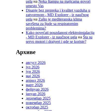
ugla
на
Neka štampa na majicama govori
umesto Vas
Disanje bez prepreka i kvalitet vazduha u
zatvorenom - MD Explorer - iz naučnog
ugla
на
Zašto je mediteranska klima
savršena za ljude sa respiratornim
problemima?
Kako povećati pouzdanost elektroinstalacija
- MD Explorer - iz naučnog ugla
на
Šta su
servo motori i drajveri i gde se koriste?
Архиве
август 2026
јул 2026
јун 2026
мај 2026
април 2026
март 2026
фебруар 2026
јануар 2026
децембар 2025
новембар 2025
октобар 2025