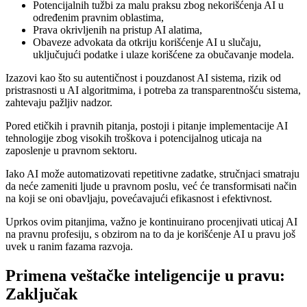
Potencijalnih tužbi za malu praksu zbog nekorišćenja AI u
određenim pravnim oblastima,
Prava okrivljenih na pristup AI alatima,
Obaveze advokata da otkriju korišćenje AI u slučaju,
uključujući podatke i ulaze korišćene za obučavanje modela.
Izazovi kao što su autentičnost i pouzdanost AI sistema, rizik od
pristrasnosti u AI algoritmima, i potreba za transparentnošću sistema,
zahtevaju pažljiv nadzor.
Pored etičkih i pravnih pitanja, postoji i pitanje implementacije AI
tehnologije zbog visokih troškova i potencijalnog uticaja na
zaposlenje u pravnom sektoru.
Iako AI može automatizovati repetitivne zadatke, stručnjaci smatraju
da neće zameniti ljude u pravnom poslu, već će transformisati način
na koji se oni obavljaju, povećavajući efikasnost i efektivnost.
Uprkos ovim pitanjima, važno je kontinuirano procenjivati uticaj AI
na pravnu profesiju, s obzirom na to da je korišćenje AI u pravu još
uvek u ranim fazama razvoja.
Primena veštačke inteligencije u pravu:
Zaključak