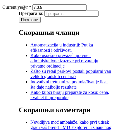
Current ye@r
*
Претрага за:
Скорашњи чланци
Automatizacija u industriji: Put ka
efikasnosti i održivosti
Kako uspešno prevazići pravne i
administrativne izazove pri otvaranju
privatne ordinacije
Zašto su retail parkovi postali popularni van
velikih gradskih centara?
Inovativni tretmani za podmlađivanje lica:
šta daje najbolje rezultate
Kako kupci biraju preparate za kosu: cena,
kvalitet ili preporuke
Скорашњи коментари
Nevidljiva moć ambalaže, kako prvi utisak
gradi vaš brend - MD Explorer - iz naučnog