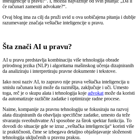
inteligencije u pravu?“. I, možda najvažnije od svih pitanja: „Da li
će računari zameniti advokate?“.
Ovaj blog ima za cilj da pruži uvid u ova uobičajena pitanja i dublje
razumevanje značaja veštačke inteligencije u pravu.
Šta znači AI u pravu?
AI u pravu predstavlja kombinaciju više tehnologija obrade
prirodnog jezika (NLP) i algoritama mašinskog učenja dizajniranih
da analiziraju i interpretiraju pravne dokumente i tekstove.
Iako nosi naziv AI, to zapravo nije prava veštačka inteligencija u
smislu računara koji može da razmišlja, zaključuje i uči. Umesto
toga, reč je o skupu alata i tehnologija koje
advokat
može da koristi
da automatizuje različite zadatke i optimizuje radne procese.
Naime, kompanije za pravnu tehnologiju se fokusiraju na razvoj
alata dizajniranih da obavljaju specifične zadatke, umesto da teže
stvaranju sveobuhvatne AI sposobne za širok spektar funkcija. To
dovodi do situacije gde se izraz „veštačka inteligencija“ koristi više
iz praktičnosti, čime se izbegava detaljno objašnjavanje složenosti
tehnologija uključenih u pravnu praksu.