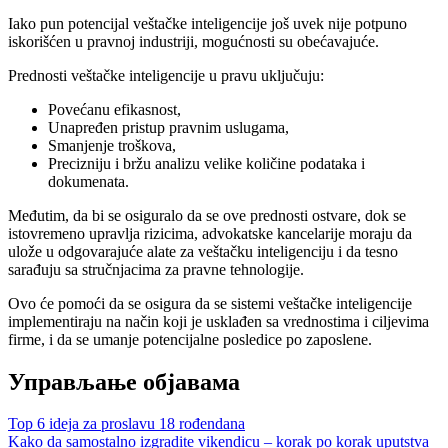
Iako pun potencijal veštačke inteligencije još uvek nije potpuno
iskorišćen u pravnoj industriji, mogućnosti su obećavajuće.
Prednosti veštačke inteligencije u pravu uključuju:
Povećanu efikasnost,
Unapređen pristup pravnim uslugama,
Smanjenje troškova,
Precizniju i bržu analizu velike količine podataka i
dokumenata.
Međutim, da bi se osiguralo da se ove prednosti ostvare, dok se
istovremeno upravlja rizicima, advokatske kancelarije moraju da
ulože u odgovarajuće alate za veštačku inteligenciju i da tesno
sarađuju sa stručnjacima za pravne tehnologije.
Ovo će pomoći da se osigura da se sistemi veštačke inteligencije
implementiraju na način koji je usklađen sa vrednostima i ciljevima
firme, i da se umanje potencijalne posledice po zaposlene.
Управљање објавама
Top 6 ideja za proslavu 18 rođendana
Kako da samostalno izgradite vikendicu – korak po korak uputstva