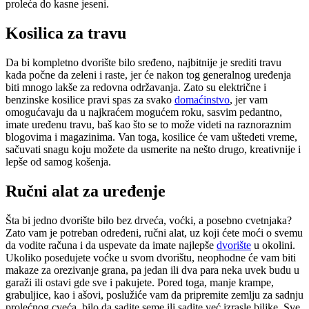
proleća do kasne jeseni.
Kosilica za travu
Da bi kompletno dvorište bilo sređeno, najbitnije je srediti travu
kada počne da zeleni i raste, jer će nakon tog generalnog uređenja
biti mnogo lakše za redovna održavanja. Zato su električne i
benzinske kosilice pravi spas za svako
domaćinstvo
, jer vam
omogućavaju da u najkraćem mogućem roku, sasvim pedantno,
imate uređenu travu, baš kao što se to može videti na raznoraznim
blogovima i magazinima. Van toga, kosilice će vam uštedeti vreme,
sačuvati snagu koju možete da usmerite na nešto drugo, kreativnije i
lepše od samog košenja.
Ručni alat za uređenje
Šta bi jedno dvorište bilo bez drveća, voćki, a posebno cvetnjaka?
Zato vam je potreban određeni, ručni alat, uz koji ćete moći o svemu
da vodite računa i da uspevate da imate najlepše
dvorište
u okolini.
Ukoliko posedujete voćke u svom dvorištu, neophodne će vam biti
makaze za orezivanje grana, pa jedan ili dva para neka uvek budu u
garaži ili ostavi gde sve i pakujete. Pored toga, manje krampe,
grabuljice, kao i ašovi, poslužiće vam da pripremite zemlju za sadnju
prolećnog cveća, bilo da sadite seme ili sadite već izrasle biljke. Sve