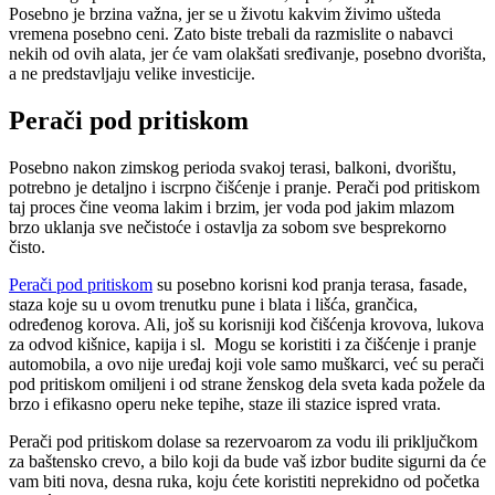
Posebno je brzina važna, jer se u životu kakvim živimo ušteda
vremena posebno ceni. Zato biste trebali da razmislite o nabavci
nekih od ovih alata, jer će vam olakšati sređivanje, posebno dvorišta,
a ne predstavljaju velike investicije.
Perači pod pritiskom
Posebno nakon zimskog perioda svakoj terasi, balkoni, dvorištu,
potrebno je detaljno i iscrpno čišćenje i pranje. Perači pod pritiskom
taj proces čine veoma lakim i brzim, jer voda pod jakim mlazom
brzo uklanja sve nečistoće i ostavlja za sobom sve besprekorno
čisto.
Perači pod pritiskom
su posebno korisni kod pranja terasa, fasade,
staza koje su u ovom trenutku pune i blata i lišća, grančica,
određenog korova. Ali, još su korisniji kod čišćenja krovova, lukova
za odvod kišnice, kapija i sl. Mogu se koristiti i za čišćenje i pranje
automobila, a ovo nije uređaj koji vole samo muškarci, već su perači
pod pritiskom omiljeni i od strane ženskog dela sveta kada požele da
brzo i efikasno operu neke tepihe, staze ili stazice ispred vrata.
Perači pod pritiskom dolase sa rezervoarom za vodu ili priključkom
za baštensko crevo, a bilo koji da bude vaš izbor budite sigurni da će
vam biti nova, desna ruka, koju ćete koristiti neprekidno od početka