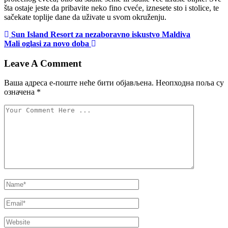
šta ostaje jeste da pribavite neko fino cveće, iznesete sto i stolice, te
sačekate toplije dane da uživate u svom okruženju.
Управљање
Sun Island Resort za nezaboravno iskustvo Maldiva
Mali oglasi za novo doba
објавама
Leave A Comment
Ваша адреса е-поште неће бити објављена.
Неопходна поља су
означена
*