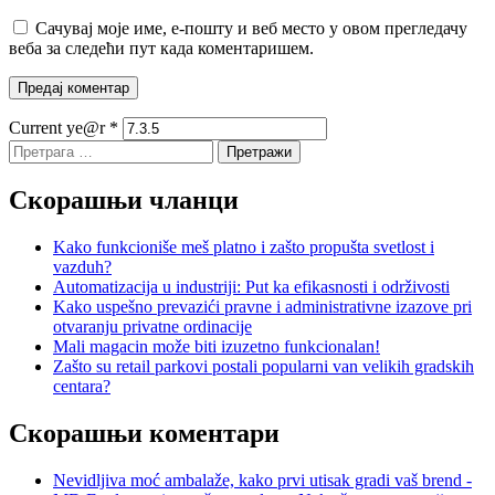
Сачувај моје име, е-пошту и веб место у овом прегледачу
веба за следећи пут када коментаришем.
Current ye@r
*
Претрага
за:
Скорашњи чланци
Kako funkcioniše meš platno i zašto propušta svetlost i
vazduh?
Automatizacija u industriji: Put ka efikasnosti i održivosti
Kako uspešno prevazići pravne i administrativne izazove pri
otvaranju privatne ordinacije
Mali magacin može biti izuzetno funkcionalan!
Zašto su retail parkovi postali popularni van velikih gradskih
centara?
Скорашњи коментари
Nevidljiva moć ambalaže, kako prvi utisak gradi vaš brend -