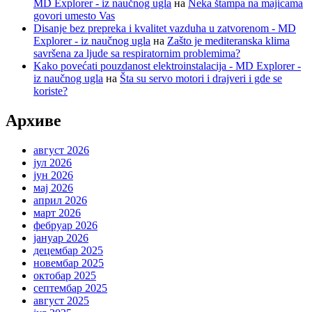
MD Explorer - iz naučnog ugla
на
Neka štampa na majicama
govori umesto Vas
Disanje bez prepreka i kvalitet vazduha u zatvorenom - MD
Explorer - iz naučnog ugla
на
Zašto je mediteranska klima
savršena za ljude sa respiratornim problemima?
Kako povećati pouzdanost elektroinstalacija - MD Explorer -
iz naučnog ugla
на
Šta su servo motori i drajveri i gde se
koriste?
Архиве
август 2026
јул 2026
јун 2026
мај 2026
април 2026
март 2026
фебруар 2026
јануар 2026
децембар 2025
новембар 2025
октобар 2025
септембар 2025
август 2025