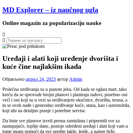
Настави
MD Explorer – iz naučnog ugla
на
садржај
Online magazin za popularizaciju nauke
Uređaji i alati koji uređenje dvorišta i
kuće čine najlakšim ikada
Објављено
април 24, 2023
аутор
Admin
Prolećna sređivanja su u punom jeku. Od kada se oglasi mart, tako
kreću da se sprovode brojni planovi i planiraju radovi, posebno oni
veći i oni koji su u vezi sa sređivanjem okućnice, dvorišta, terasa, a
tu se uvek nađe i generalno sređivanje kuće, stana, kao i automobila,
koji idu na detaljno pranje i potrebne servise.
Da biste sve planove izveli prema zamislima i pripremili sve za
nastupajuće, toplije dane, postoje određeni uređaji i alati koji vam u
tome mogu pomoći da sve uredite lakše, lepše, a najpre brže.