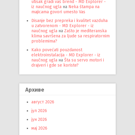
utisak gradi vaš brend - MD Explorer -
iz naučnog ugla
на
Neka štampa na
majicama govori umesto Vas
Disanje bez prepreka i kvalitet vazduha
u zatvorenom - MD Explorer - iz
naučnog ugla
на
Zašto je mediteranska
klima savršena za ljude sa respiratornim
problemima?
Kako povećati pouzdanost
elektroinstalacija - MD Explorer - iz
naučnog ugla
на
Šta su servo motori i
drajveri i gde se koriste?
Архиве
август 2026
јул 2026
јун 2026
мај 2026