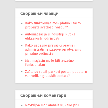
Скорашњи чланци
Kako funkcioniše meš platno i zašto
propušta svetlost i vazduh?
Automatizacija u industriji: Put ka
efikasnosti i održivosti
Kako uspešno prevazići pravne i
administrativne izazove pri otvaranju
privatne ordinacije
Mali magacin može biti izuzetno
funkcionalan!
Zašto su retail parkovi postali popularni
van velikih gradskih centara?
Скорашњи коментари
Nevidljiva moć ambalaže, kako prvi