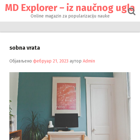
Настави
MD Explorer – iz naučnog ugla
на
садржај
Online magazin za popularizaciju nauke
sobna vrata
Објављено
фебруар 21, 2023
аутор
Admin