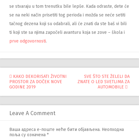
se stvaraju u tom trenutku bile lepše. Kada odraste, dete će
se na neki način prisetiti tog perioda i možda se neće setiti
tačnog dezena koji su odabrali, ali će znati da ste baš vi bili
ti koji ste sa njima započeli avanturu koja se zove – škola i
prve odgovornosti
.
Управљање
KAKO DEKORISATI ŽIVOTNI
SVE ŠTO STE ŽELELI DA
PROSTOR ZA DOČEK NOVE
ZNATE O LED SVETLIMA ZA
објавама
GODINE 2019
AUTOMOBILE
Leave A Comment
Ваша адреса е-поште неће бити објављена.
Неопходна
поља су означена
*