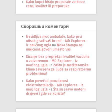
Kako kupci biraju preparate za kosu:
cena, kvalitet ili preporuke
Скорашњи коментари
Nevidljiva moć ambalaže, kako prvi
utisak gradi vaš brend - MD Explorer -
iz naučnog ugla
на
Neka štampa na
majicama govori umesto Vas
Disanje bez prepreka i kvalitet vazduha
u zatvorenom - MD Explorer - iz
naučnog ugla
на
Zašto je mediteranska
klima savršena za ljude sa respiratornim
problemima?
Kako povećati pouzdanost
elektroinstalacija - MD Explorer - iz
naučnog ugla
на
Šta su servo motori i
drajveri i gde se koriste?