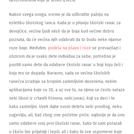
deformitetima koje je teško izlečiti.
Nakon svega ovoga, vreme je da odbratite pažnju na
estetiku školskog ranca. Kada je u pitanju školski ranac za
devojčice, većina ljudi misli da je boja kod većine dobro
poznata, da će većina njih odabrati da to budu neke nijanse
roze boje. Međutim,
podela na plavo i roze
se prevazilazi i
obzirom da je svako dete individua za sebe, potrebno je
pustiti samo dete da odabere školski ranac u boji koju želi i
koja mu se dopada. Naravno, sada se većina školskih
ranečva izrađuje sa brojnim zanimljivim dezenima, nekim
aplikacijama koje su 3D, a uz sve to, na njima se često nalaze
neki likovi iz crtanih filmova, neki junaci, koji su deci i te
kako zanimljivi. Uvek dajte svom detetu neki predlog, neku
sugestiju, ali, baš zbog one početne priče, najbolje je da ono
samo odabere svoj prvi školski ranac, kako bi sam polazak
u školu bio prijatniji i lepši, ali i kako bi sve uspomene koje