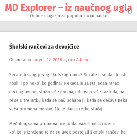
Настави
MD Explorer – iz naučnog ugla
на
садржај
Online magazin za popularizaciju nauke
Školski rančevi za devojčice
Објављено
август 12, 2018
аутор
Admin
Sećate li svog prvog školskog ranca? Sećate li se da ste isti
nosili i po nekoliko godina? Nekada je zaista jedan ranac
deci uglavnom služio više godina, odnosno više razreda, pa
bi se u trenutku kada se baš pohaba ili kada se dešava neka
veća promena menjao, što je danas retko slučaj.
Međutim, sama promena nije toliko važna, niti izražena,
koliko je izraženo to da su uvek postojali školski rančevi koji