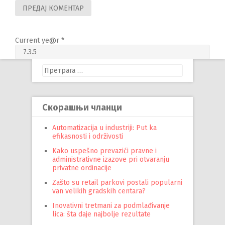
Current ye@r
*
Претрага
за:
Скорашњи чланци
Automatizacija u industriji: Put ka
efikasnosti i održivosti
Kako uspešno prevazići pravne i
administrativne izazove pri otvaranju
privatne ordinacije
Zašto su retail parkovi postali popularni
van velikih gradskih centara?
Inovativni tretmani za podmlađivanje
lica: šta daje najbolje rezultate