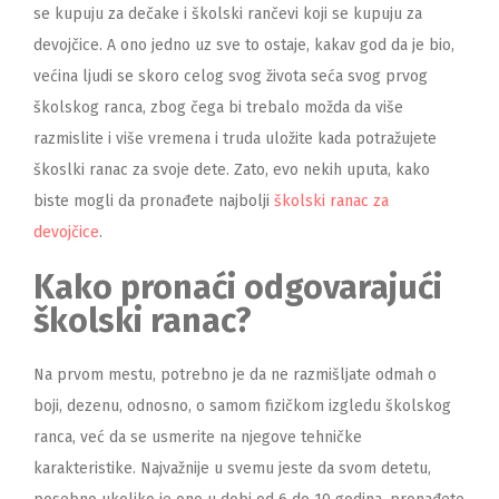
se kupuju za dečake i školski rančevi koji se kupuju za
devojčice. A ono jedno uz sve to ostaje, kakav god da je bio,
većina ljudi se skoro celog svog života seća svog prvog
školskog ranca, zbog čega bi trebalo možda da više
razmislite i više vremena i truda uložite kada potražujete
škoslki ranac za svoje dete. Zato, evo nekih uputa, kako
biste mogli da pronađete najbolji
školski ranac za
devojčice
.
Kako pronaći odgovarajući
školski ranac?
Na prvom mestu, potrebno je da ne razmišljate odmah o
boji, dezenu, odnosno, o samom fizičkom izgledu školskog
ranca, već da se usmerite na njegove tehničke
karakteristike. Najvažnije u svemu jeste da svom detetu,