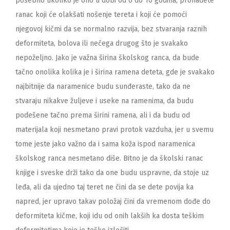
posebno ukoliko je ono u dobi od 6 do 10 godina, pronađete
ranac koji će olakšati nošenje tereta i koji će pomoći
njegovoj kičmi da se normalno razvija, bez stvaranja raznih
deformiteta, bolova ili nečega drugog što je svakako
nepoželjno. Jako je važna širina školskog ranca, da bude
tačno onolika kolika je i širina ramena deteta, gde je svakako
najbitnije da naramenice budu sunđeraste, tako da ne
stvaraju nikakve žuljeve i useke na ramenima, da budu
podešene tačno prema širini ramena, ali i da budu od
materijala koji nesmetano pravi protok vazduha, jer u svemu
tome jeste jako važno da i sama koža ispod naramenica
školskog ranca nesmetano diše. Bitno je da školski ranac
knjige i sveske drži tako da one budu uspravne, da stoje uz
leđa, ali da ujedno taj teret ne čini da se dete povija ka
napred, jer upravo takav položaj čini da vremenom dođe do
deformiteta kičme, koji idu od onih lakših ka dosta teškim