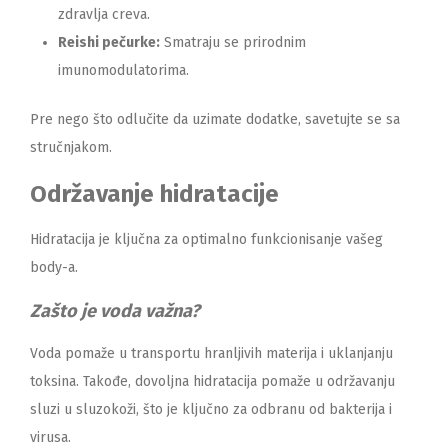
zdravlja creva.
Reishi pečurke:
Smatraju se prirodnim
imunomodulatorima.
Pre nego što odlučite da uzimate dodatke, savetujte se sa
stručnjakom.
Održavanje hidratacije
Hidratacija je ključna za optimalno funkcionisanje vašeg
body-a.
Zašto je voda važna?
Voda pomaže u transportu hranljivih materija i uklanjanju
toksina. Takođe, dovoljna hidratacija pomaže u održavanju
sluzi u sluzokoži, što je ključno za odbranu od bakterija i
virusa.