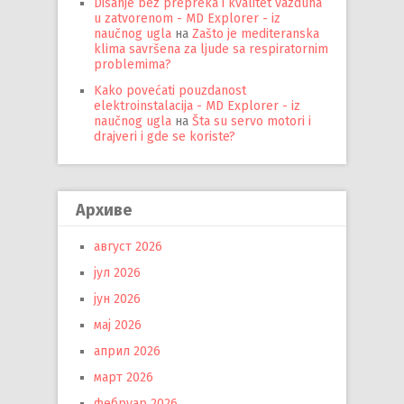
Disanje bez prepreka i kvalitet vazduha
u zatvorenom - MD Explorer - iz
naučnog ugla
на
Zašto je mediteranska
klima savršena za ljude sa respiratornim
problemima?
Kako povećati pouzdanost
elektroinstalacija - MD Explorer - iz
naučnog ugla
на
Šta su servo motori i
drajveri i gde se koriste?
Архиве
август 2026
јул 2026
јун 2026
мај 2026
април 2026
март 2026
фебруар 2026