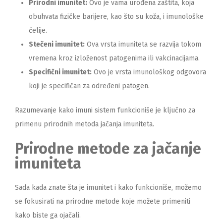
Prirodni imunitet:
Ovo je vama urođena zaštita, koja
obuhvata fizičke barijere, kao što su koža, i imunološke
ćelije.
Stečeni imunitet:
Ova vrsta imuniteta se razvija tokom
vremena kroz izloženost patogenima ili vakcinacijama.
Specifični imunitet:
Ovo je vrsta imunološkog odgovora
koji je specifičan za određeni patogen.
Razumevanje kako imuni sistem funkcioniše je ključno za
primenu prirodnih metoda jačanja imuniteta.
Prirodne metode za jačanje
imuniteta
Sada kada znate šta je imunitet i kako funkcioniše, možemo
se fokusirati na prirodne metode koje možete primeniti
kako biste ga ojačali.