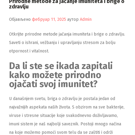
Prirodne metode za jačanje imuniteta i brige o
zdravlju
Објављено
фебруар 11, 2025
аутор
Admin
Otkrijte prirodne metode jačanja imuniteta i brige o zdravlju.
Saveti o ishrani, vežbanju i upravljanju stresom za bolju
otpornost i vitalnost.
Da li ste se ikada zapitali
kako možete prirodno
ojačati svoj imunitet?
U današnjem svetu, briga o zdravlju je postala jedan od
najvažnijih aspekata naših života. S obzirom na sve bakterije,
viruse i stresne situacije koje svakodnevno doživljavamo,
imuni sistem je naš najbolji saveznik. Postoji mnogo načina
na koje možemo pomoći svom telu da se zaštiti i održi