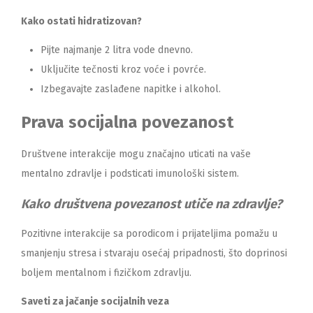
Kako ostati hidratizovan?
Pijte najmanje 2 litra vode dnevno.
Uključite tečnosti kroz voće i povrće.
Izbegavajte zaslađene napitke i alkohol.
Prava socijalna povezanost
Društvene interakcije mogu značajno uticati na vaše
mentalno zdravlje i podsticati imunološki sistem.
Kako društvena povezanost utiče na zdravlje?
Pozitivne interakcije sa porodicom i prijateljima pomažu u
smanjenju stresa i stvaraju osećaj pripadnosti, što doprinosi
boljem mentalnom i fizičkom zdravlju.
Saveti za jačanje socijalnih veza