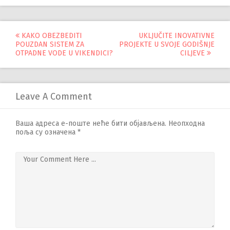
Управљање
KAKO OBEZBEDITI
UKLJUČITE INOVATIVNE
POUZDAN SISTEM ZA
PROJEKTE U SVOJE GODIŠNJE
објавама
OTPADNE VODE U VIKENDICI?
CILJEVE
Leave A Comment
Ваша адреса е-поште неће бити објављена.
Неопходна
поља су означена
*