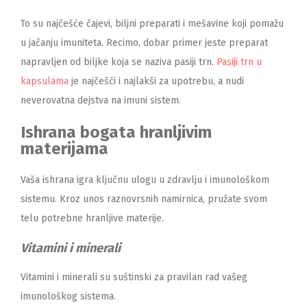
To su najčešće čajevi, biljni preparati i mešavine koji pomažu
u jačanju imuniteta. Recimo, dobar primer jeste preparat
napravljen od biljke koja se naziva pasiji trn.
Pasiji trn u
kapsulama
je najčešći i najlakši za upotrebu, a nudi
neverovatna dejstva na imuni sistem.
Ishrana bogata hranljivim
materijama
Vaša ishrana igra ključnu ulogu u zdravlju i imunološkom
sistemu. Kroz unos raznovrsnih namirnica, pružate svom
telu potrebne hranljive materije.
Vitamini i minerali
Vitamini i minerali su suštinski za pravilan rad vašeg
imunološkog sistema.