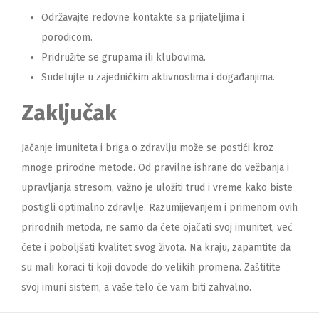
Održavajte redovne kontakte sa prijateljima i
porodicom.
Pridružite se grupama ili klubovima.
Sudelujte u zajedničkim aktivnostima i događanjima.
Zaključak
Jačanje imuniteta i briga o zdravlju može se postići kroz
mnoge prirodne metode. Od pravilne ishrane do vežbanja i
upravljanja stresom, važno je uložiti trud i vreme kako biste
postigli optimalno zdravlje. Razumijevanjem i primenom ovih
prirodnih metoda, ne samo da ćete ojačati svoj imunitet, već
ćete i poboljšati kvalitet svog života. Na kraju, zapamtite da
su mali koraci ti koji dovode do velikih promena. Zaštitite
svoj imuni sistem, a vaše telo će vam biti zahvalno.