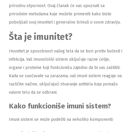
prirodnu otpornost. Ovaj članak će vas upoznati sa
prirodnim metodama koje možete primeniti kako biste
poboljšali svoj imunitet i generalno brinuli o svom zdravlju.
Šta je imunitet?
Imunitet je sposobnost vašeg tela da se bori protiv bolesti i
infekcija. Vaš imunološki sistem uključuje razne ćelije,
organe i proteine koji funkcionišu zajedno da bi vas zaštitili.
Kada se suočavate sa zarazama, vaš imuni sistem reaguje na
različite načine, uključujući stvaranje antitela koja pomažu
vašem telu da se odbrani.
Kako funkcioniše imuni sistem?
Imuni sistem se može podeliti na nekoliko komponenti: