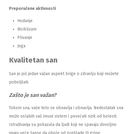
Preporučene aktivnosti
Hodanje
Biciklizam
Plivanje
Joga
Kvalitetan san
San je još jedan važan aspekt brige o zdravlju koji možete
poboljšati.
Zašto je san važan?
Tokom sna, vaše telo se obnavlja i obnavlja. Nedostatak sna
može oslabiti vaš imuni sistem i povećati rizik od bolesti.
Istraživanja su pokazala da ljudi koji ne spavaju dovoljno
imaju veće šanse da obole od prehlade ili gripe.