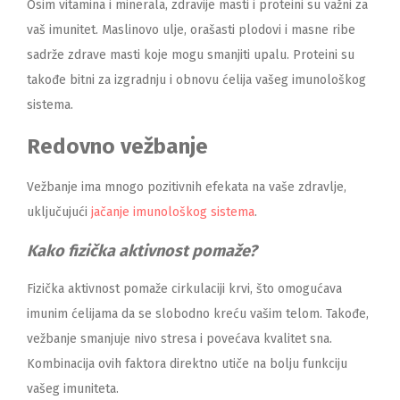
Osim vitamina i minerala, zdravije masti i proteini su važni za
vaš imunitet. Maslinovo ulje, orašasti plodovi i masne ribe
sadrže zdrave masti koje mogu smanjiti upalu. Proteini su
takođe bitni za izgradnju i obnovu ćelija vašeg imunološkog
sistema.
Redovno vežbanje
Vežbanje ima mnogo pozitivnih efekata na vaše zdravlje,
uključujući
jačanje imunološkog sistema
.
Kako fizička aktivnost pomaže?
Fizička aktivnost pomaže cirkulaciji krvi, što omogućava
imunim ćelijama da se slobodno kreću vašim telom. Takođe,
vežbanje smanjuje nivo stresa i povećava kvalitet sna.
Kombinacija ovih faktora direktno utiče na bolju funkciju
vašeg imuniteta.