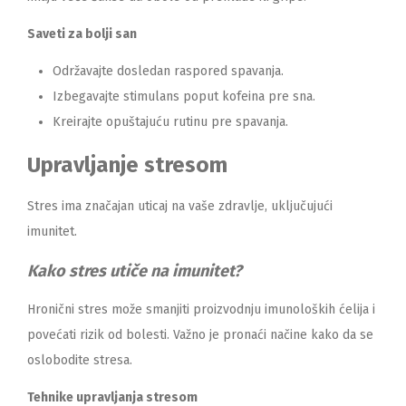
Saveti za bolji san
Održavajte dosledan raspored spavanja.
Izbegavajte stimulans poput kofeina pre sna.
Kreirajte opuštajuću rutinu pre spavanja.
Upravljanje stresom
Stres ima značajan uticaj na vaše zdravlje, uključujući
imunitet.
Kako stres utiče na imunitet?
Hronični stres može smanjiti proizvodnju imunoloških ćelija i
povećati rizik od bolesti. Važno je pronaći načine kako da se
oslobodite stresa.
Tehnike upravljanja stresom