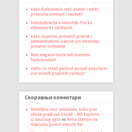
Kako funkcioniše meš platno i zašto
propušta svetlost i vazduh?
Automatizacija u industriji: Put ka
efikasnosti i održivosti
Kako uspešno prevazići pravne i
administrativne izazove pri otvaranju
privatne ordinacije
Mali magacin može biti izuzetno
funkcionalan!
Zašto su retail parkovi postali popularni
van velikih gradskih centara?
Скорашњи коментари
Nevidljiva moć ambalaže, kako prvi
utisak gradi vaš brend - MD Explorer -
iz naučnog ugla
на
Neka štampa na
majicama govori umesto Vas