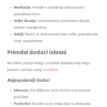
Meditacija:
Pomaže u smanjenju anksioznosti i
poboljšava fokus.
Vežbe disanja:
Kontrolisanom prehranom disanja
možete umanjiti stres.
Hobiji:
Baveći se aktivnostima koje volite, poboljšavate
svoje raspoloženje.
Prirodni dodaci ishrani
Na tržištu postoji mnogo prirodnih dodataka koji mogu
pomoći u jačanju vašeg
imuniteta
.
Najpopularniji dodaci
Ehinacea:
Ova biljka se često koristi za prevenciju
prehlade.
Probiotici:
Poznati su po svojoj ulozi u održavanju