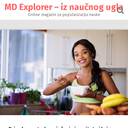
Настави
MD Explorer – iz naučnog ugla
на
садржај
Online magazin za popularizaciju nauke