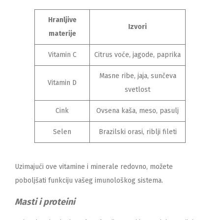
Hranljive
Izvori
materije
Vitamin C
Citrus voće, jagode, paprika
Masne ribe, jaja, sunčeva
Vitamin D
svetlost
Cink
Ovsena kaša, meso, pasulj
Selen
Brazilski orasi, riblji fileti
Uzimajući ove vitamine i minerale redovno, možete
poboljšati funkciju vašeg imunološkog sistema.
Masti i proteini