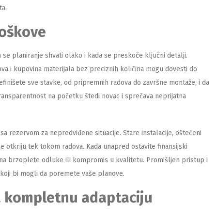
ta.
roškove
 se planiranje shvati olako i kada se preskoče ključni detalji.
a i kupovina materijala bez preciznih količina mogu dovesti do
efinišete sve stavke, od pripremnih radova do završne montaže, i da
ansparentnost na početku štedi novac i sprečava neprijatna
a rezervom za nepredviđene situacije. Stare instalacije, oštećeni
se otkriju tek tokom radova. Kada unapred ostavite finansijski
 na brzoplete odluke ili kompromis u kvalitetu. Promišljen pristup i
 koji bi mogli da poremete vaše planove.
a kompletnu adaptaciju