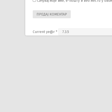
Сачувај моје име, е-пошту и веб место у ов
Current ye@r
*