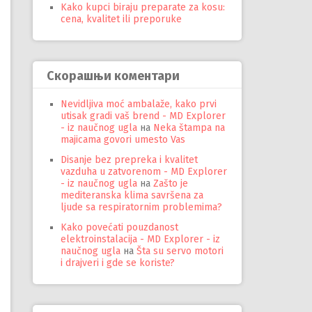
Kako kupci biraju preparate za kosu:
cena, kvalitet ili preporuke
Скорашњи коментари
Nevidljiva moć ambalaže, kako prvi
utisak gradi vaš brend - MD Explorer
- iz naučnog ugla
на
Neka štampa na
majicama govori umesto Vas
Disanje bez prepreka i kvalitet
vazduha u zatvorenom - MD Explorer
- iz naučnog ugla
на
Zašto je
mediteranska klima savršena za
ljude sa respiratornim problemima?
Kako povećati pouzdanost
elektroinstalacija - MD Explorer - iz
naučnog ugla
на
Šta su servo motori
i drajveri i gde se koriste?