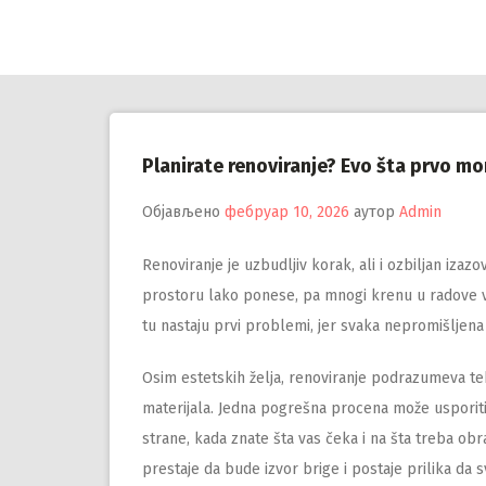
Настави
на
садржај
Planirate renoviranje? Evo šta prvo mo
Објављено
фебруар 10, 2026
аутор
Admin
Renoviranje je uzbudljiv korak, ali i ozbiljan iza
prostoru lako ponese, pa mnogi krenu u radove v
tu nastaju prvi problemi, jer svaka nepromišljena 
Osim estetskih želja, renoviranje podrazumeva tehn
materijala. Jedna pogrešna procena može usporiti
strane, kada znate šta vas čeka i na šta treba obrat
prestaje da bude izvor brige i postaje prilika d