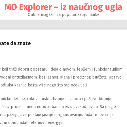
MD Explorer – iz naučnog ugla
Online magazin za popularizaciju nauke
rate da znate
zov koji traži dobru pripremu. Ideja o novom, lepšem i funkcionalnijem
ođeni entuzijazmom, bez jasnog plana i preciznog budžeta. Upravo
odluka kasnije košta više nego što ste očekivali.
ičke detalje, rokove, usklađivanje majstora i pažljivo biranje
 čitav proces i uneti nepotreban stres u svakodnevicu. Sa druge
iti pažnju, sve postaje jasnije i organizovanije. Tada renoviranje
a svom domu udahnete novu energiju.