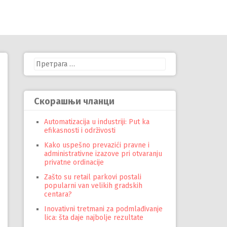
Претрага
за:
Скорашњи чланци
Automatizacija u industriji: Put ka
efikasnosti i održivosti
Kako uspešno prevazići pravne i
administrativne izazove pri otvaranju
privatne ordinacije
Zašto su retail parkovi postali
popularni van velikih gradskih
centara?
Inovativni tretmani za podmlađivanje
lica: šta daje najbolje rezultate