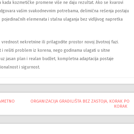
 kada kozmetičke promene više ne daju rezultat. Ako se kvarovi
ne odgovara vašim svakodnevnim potrebama, delimična rešenja postaju
pojedinačnih elemenata i stalna ulaganja bez vidljivog napretka
vrednost nekretnine ili prilagodite prostor novoj životnoj fazi.
t i rešiti problem iz korena, nego godinama ulagati u sitne
uz jasan plan i realan budžet, kompletna adaptacija postaje
ionalnost i sigurnost.
PAMETNO
ORGANIZACIJA GRADILIŠTA BEZ ZASTOJA, KORAK PO
KORAK