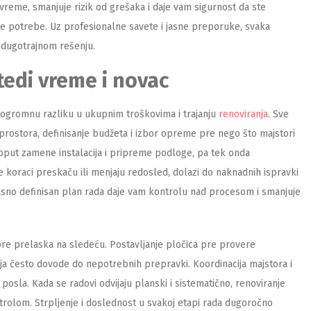
vreme, smanjuje rizik od grešaka i daje vam sigurnost da ste
še potrebe. Uz profesionalne savete i jasne preporuke, svaka
i dugotrajnom rešenju.
tedi vreme i novac
 ogromnu razliku u ukupnim troškovima i trajanju
renoviranja
. Sve
rostora, definisanje budžeta i izbor opreme pre nego što majstori
oput zamene instalacija i pripreme podloge, pa tek onda
e koraci preskaču ili menjaju redosled, dolazi do naknadnih ispravki
asno definisan plan rada daje vam kontrolu nad procesom i smanjuje
pre prelaska na sledeću. Postavljanje pločica pre provere
ija često dovode do nepotrebnih prepravki. Koordinacija majstora i
 posla. Kada se radovi odvijaju planski i sistematično, renoviranje
ntrolom. Strpljenje i doslednost u svakoj etapi rada dugoročno