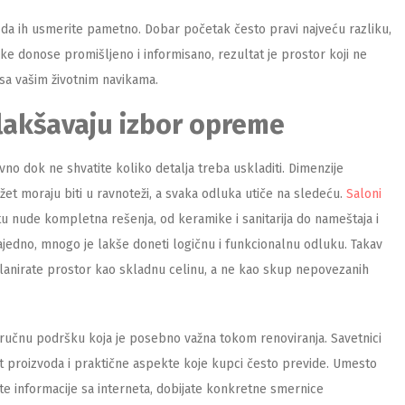
 da ih usmerite pametno. Dobar početak često pravi najveću razliku,
uke donose promišljeno i informisano, rezultat je prostor koji ne
 sa vašim životnim navikama.
lakšavaju izbor opreme
o dok ne shvatite koliko detalja treba uskladiti. Dimenzije
udžet moraju biti u ravnoteži, a svaka odluka utiče na sledeću.
Saloni
u nude kompletna rešenja, od keramike i sanitarija do nameštaja i
edno, mnogo je lakše doneti logičnu i funkcionalnu odluku. Takav
nirate prostor kao skladnu celinu, a ne kao skup nepovezanih
tručnu podršku koja je posebno važna tokom renoviranja. Savetnici
t proizvoda i praktične aspekte koje kupci često previde. Umesto
ete informacije sa interneta, dobijate konkretne smernice