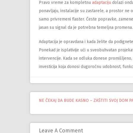
Pravo vreme za kompletnu
adaptaciju
dolazi onda
ponavljaju, instalacije su zastarele, a prostor 
samo privremeni flaster. Česte popravke, zamene 
jasan su signal da je potrebna temeljna promena.
Adaptacija je opravdana i kada želite da podignete 
Ponekad je isplativije ući u sveobuhvatan projeka
intervencije. Kada se odluka donese promišljeno, 
investicija koja donosi dugoročnu udobnost, funkc
NE ČEKAJ DA BUDE KASNO – ZAŠTITI SVOJ DOM 
Управљање
објавама
Leave A Comment