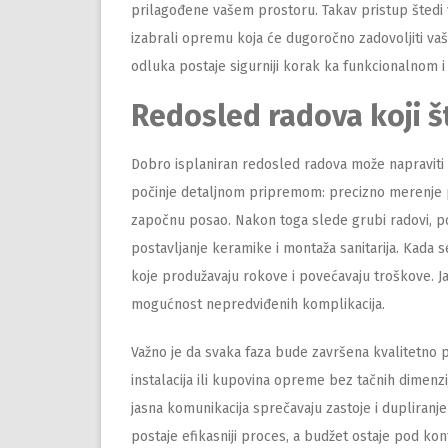
prilagođene vašem prostoru. Takav pristup štedi 
izabrali opremu koja će dugoročno zadovoljiti va
odluka postaje sigurniji korak ka funkcionalnom 
Redosled radova koji š
Dobro isplaniran redosled radova može napraviti
počinje detaljnom pripremom: precizno merenje p
započnu posao. Nakon toga slede grubi radovi, p
postavljanje keramike i montaža sanitarija. Kada s
koje produžavaju rokove i povećavaju troškove. J
mogućnost nepredviđenih komplikacija.
Važno je da svaka faza bude završena kvalitetno 
instalacija ili kupovina opreme bez tačnih dimenz
jasna komunikacija sprečavaju zastoje i dupliranje
postaje efikasniji proces, a budžet ostaje pod ko