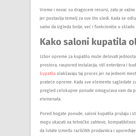
Vreme i novac su dragoceni resursi, zato je važno
jer postavlja temelj za sve što sledi. Kada se odl
samo da izgleda bolje, već i funkcioniše u skladu
Kako saloni kupatila o
Izbor opreme za kupatilo može delovati jednostavn
prostora, raspored instalacija, stil enterijera i b
kupatila
olakšavaju taj proces jer na jednom mest
prateće opreme. Kada sve elemente sagledate zaj
pregled celokupne ponude omogućava vam da pla
elemenata.
Pored bogate ponude, saloni kupatila pružaju i s
mogu ukazati na tehničke zahteve, kompatibilnos
da lutate između različitih prodavnica i upoređuj