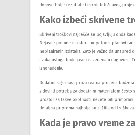
donose bolje rezultate i mirniji tok čitavog projek
Kako izbeći skrivene t
Skriveni troškovi najčešće se pojavljuju onda kada
Nejasne ponude majstora, nepotpuni planovi radov
neplaniranih izdataka. Zato je važno da unapred d
svaka usluga bude jasno navedena u dogovoru. Tr
iznenađenja.
Dodatnu sigurnost pruža realna procena budžeta s
zidovi ili potreba za dodatnim materijalom često 
prostor za takve okolnosti, nećete biti primorani
detaljna priprema najbolja su zaštita od troškova
Kada je pravo vreme z