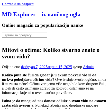
Настави на садржај
MD Explorer – iz naučnog ugla
Online magazin za popularizaciju nauke
Mitovi o očima: Koliko stvarno znate o
svom vidu?
Објављено
фебруар 7, 2025
април 15, 2025
аутор
Admin
Koliko puta ste čuli da gledanje u ekran pokvari vid ili da
mrkva poboljšava oštrinu vida?
Ove tvrdnje zvuče logično, ali da
li su zaista tačne? Očima verujemo više nego bilo kom drugom čulu,
a ipak ih često uzimamo zdravo za gotovo i oslanjamo se na
informacije koje nisu uvek naučno potvrđene.
Istina je da mnogi od nas donose odluke o svom vidu na osnovu
zastarelih uverenja.
Ponekad izbegavamo dioptrijske naočare