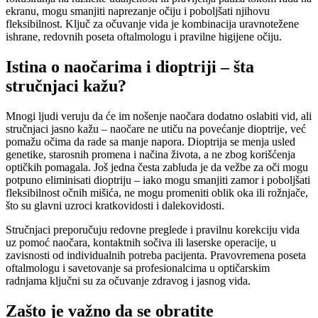
ekranu, mogu smanjiti naprezanje očiju i poboljšati njihovu
fleksibilnost. Ključ za očuvanje vida je kombinacija uravnotežene
ishrane, redovnih poseta oftalmologu i pravilne higijene očiju.
Istina o naočarima i dioptriji – šta
stručnjaci kažu?
Mnogi ljudi veruju da će im nošenje naočara dodatno oslabiti vid, ali
stručnjaci jasno kažu – naočare ne utiču na povećanje dioptrije, već
pomažu očima da rade sa manje napora. Dioptrija se menja usled
genetike, starosnih promena i načina života, a ne zbog korišćenja
optičkih pomagala. Još jedna česta zabluda je da vežbe za oči mogu
potpuno eliminisati dioptriju – iako mogu smanjiti zamor i poboljšati
fleksibilnost očnih mišića, ne mogu promeniti oblik oka ili rožnjače,
što su glavni uzroci kratkovidosti i dalekovidosti.
Stručnjaci preporučuju redovne preglede i pravilnu korekciju vida
uz pomoć naočara, kontaktnih sočiva ili laserske operacije, u
zavisnosti od individualnih potreba pacijenta. Pravovremena poseta
oftalmologu i savetovanje sa profesionalcima u optičarskim
radnjama ključni su za očuvanje zdravog i jasnog vida.
Zašto je važno da se obratite