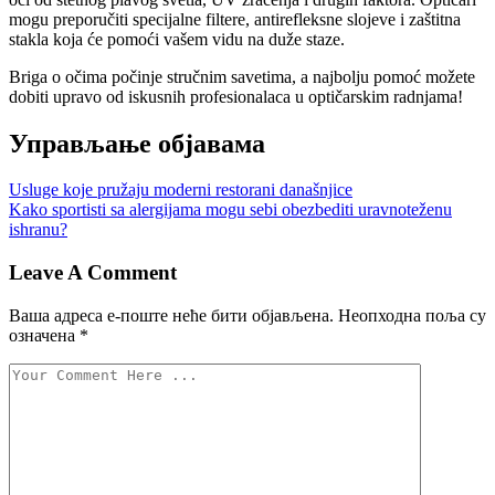
mogu preporučiti specijalne filtere, antirefleksne slojeve i zaštitna
stakla koja će pomoći vašem vidu na duže staze.
Briga o očima počinje stručnim savetima, a najbolju pomoć možete
dobiti upravo od iskusnih profesionalaca u optičarskim radnjama!
Управљање објавама
Usluge koje pružaju moderni restorani današnjice
Kako sportisti sa alergijama mogu sebi obezbediti uravnoteženu
ishranu?
Leave A Comment
Ваша адреса е-поште неће бити објављена.
Неопходна поља су
означена
*