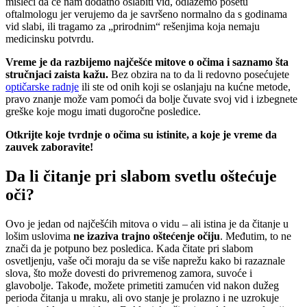
misleći da će nam dodatno oslabiti vid, odlažemo posetu
oftalmologu jer verujemo da je savršeno normalno da s godinama
vid slabi, ili tragamo za „prirodnim“ rešenjima koja nemaju
medicinsku potvrdu.
Vreme je da razbijemo najčešće mitove o očima i saznamo šta
stručnjaci zaista kažu.
Bez obzira na to da li redovno posećujete
optičarske radnje
ili ste od onih koji se oslanjaju na kućne metode,
pravo znanje može vam pomoći da bolje čuvate svoj vid i izbegnete
greške koje mogu imati dugoročne posledice.
Otkrijte koje tvrdnje o očima su istinite, a koje je vreme da
zauvek zaboravite!
Da li čitanje pri slabom svetlu oštećuje
oči?
Ovo je jedan od najčešćih mitova o vidu – ali istina je da čitanje u
lošim uslovima
ne izaziva trajno oštećenje očiju
. Međutim, to ne
znači da je potpuno bez posledica. Kada čitate pri slabom
osvetljenju, vaše oči moraju da se više naprežu kako bi razaznale
slova, što može dovesti do privremenog zamora, suvoće i
glavobolje. Takođe, možete primetiti zamućen vid nakon dužeg
perioda čitanja u mraku, ali ovo stanje je prolazno i ne uzrokuje