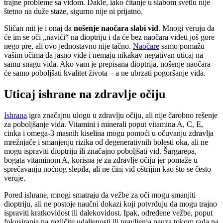
trajne probleme sa vidom. Dakle, iako čitanje u slabom svetlu nije
štetno na duže staze, sigurno nije ni prijatno.
Sličan mit je i onaj da
nošenje naočara slabi vid
. Mnogi veruju da
će im se oči „navići“ na dioptriju i da će bez naočara videti još gore
nego pre, ali ovo jednostavno nije tačno.
Naočare
samo pomažu
vašim očima da jasno vide i nemaju nikakav negativan uticaj na
samu snagu vida. Ako vam je prepisana dioptrija, nošenje naočara
će samo poboljšati kvalitet života – a ne ubrzati pogoršanje vida.
Uticaj ishrane na zdravlje očiju
Ishrana
igra značajnu ulogu u zdravlju očiju, ali nije čarobno rešenje
za poboljšanje vida. Vitamini i minerali poput vitamina A, C, E,
cinka i omega-3 masnih kiselina mogu pomoći u očuvanju zdravlja
mrežnjače i smanjenju rizika od degenerativnih bolesti oka, ali ne
mogu ispraviti dioptriju ili značajno poboljšati vid. Šargarepa,
bogata vitaminom A, korisna je za zdravlje očiju jer pomaže u
sprečavanju noćnog slepila, ali ne čini vid oštrijim kao što se često
veruje.
Pored ishrane, mnogi smatraju da vežbe za oči mogu smanjiti
dioptriju, ali ne postoje naučni dokazi koji potvrđuju da mogu trajno
ispraviti kratkovidost ili dalekovidost. Ipak, određene vežbe, poput
fokusiranja na različite udaljenosti ili pravljenja pauza tokom rada na