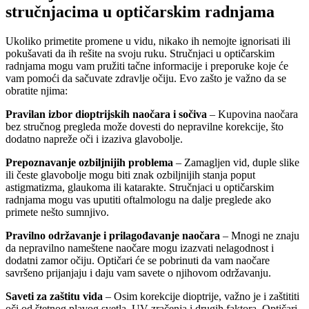
stručnjacima u optičarskim radnjama
Ukoliko primetite promene u vidu, nikako ih nemojte ignorisati ili
pokušavati da ih rešite na svoju ruku. Stručnjaci u optičarskim
radnjama mogu vam pružiti tačne informacije i preporuke koje će
vam pomoći da sačuvate zdravlje očiju. Evo zašto je važno da se
obratite njima:
Pravilan izbor dioptrijskih naočara i sočiva
– Kupovina naočara
bez stručnog pregleda može dovesti do nepravilne korekcije, što
dodatno napreže oči i izaziva glavobolje.
Prepoznavanje ozbiljnijih problema
– Zamagljen vid, duple slike
ili česte glavobolje mogu biti znak ozbiljnijih stanja poput
astigmatizma, glaukoma ili katarakte. Stručnjaci u optičarskim
radnjama mogu vas uputiti oftalmologu na dalje preglede ako
primete nešto sumnjivo.
Pravilno održavanje i prilagođavanje naočara
– Mnogi ne znaju
da nepravilno nameštene naočare mogu izazvati nelagodnost i
dodatni zamor očiju. Optičari će se pobrinuti da vam naočare
savršeno prijanjaju i daju vam savete o njihovom održavanju.
Saveti za zaštitu vida
– Osim korekcije dioptrije, važno je i zaštititi
oči od štetnog plavog svetla, UV zračenja i drugih faktora. Optičari