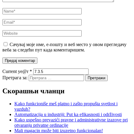
Сачувај моје име, е-пошту и веб место у овом прегледачу
веба за следећи пут када коментаришем.
Current ye@r
*
Претрага за:
Скорашњи чланци
Kako funkcioniše meš platno i zašto propušta svetlost i
vazduh?
Automatizacija u industriji: Put ka efikasnosti i održivosti
Kako uspešno prevazići pravne i administrativne izazove pri
otvaranju privatne ordinacije
Mali magacin može biti izuzetno funkcionalan!