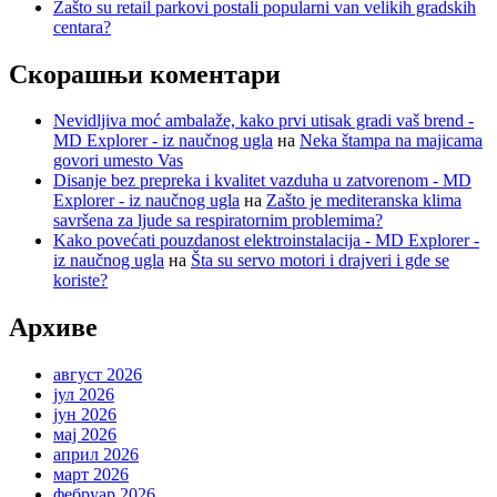
Zašto su retail parkovi postali popularni van velikih gradskih
centara?
Скорашњи коментари
Nevidljiva moć ambalaže, kako prvi utisak gradi vaš brend -
MD Explorer - iz naučnog ugla
на
Neka štampa na majicama
govori umesto Vas
Disanje bez prepreka i kvalitet vazduha u zatvorenom - MD
Explorer - iz naučnog ugla
на
Zašto je mediteranska klima
savršena za ljude sa respiratornim problemima?
Kako povećati pouzdanost elektroinstalacija - MD Explorer -
iz naučnog ugla
на
Šta su servo motori i drajveri i gde se
koriste?
Архиве
август 2026
јул 2026
јун 2026
мај 2026
април 2026
март 2026
фебруар 2026