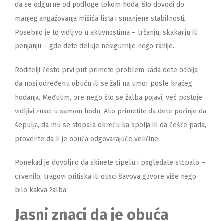
da se odgurne od podloge tokom hoda, što dovodi do
manjeg angažovanja mišića lista i smanjene stabilnosti.
Posebno je to vidljivo u aktivnostima – trčanju, skakanju ili
penjanju – gde dete deluje nesigurnije nego ranije.
Roditelji često prvi put primete problem kada dete odbija
da nosi određenu obuću ili se žali na umor posle kraćeg
hodanja. Međutim, pre nego što se žalba pojavi, već postoje
vidljivi znaci u samom hodu. Ako primetite da dete počinje da
šepulja, da mu se stopala okreću ka spolja ili da češće pada,
proverite da li je obuća odgovarajuće veličine.
Ponekad je dovoljno da skinete cipelu i pogledate stopalo –
crvenilo, tragovi pritiska ili otisci šavova govore više nego
bilo kakva žalba.
Jasni znaci da je obuća