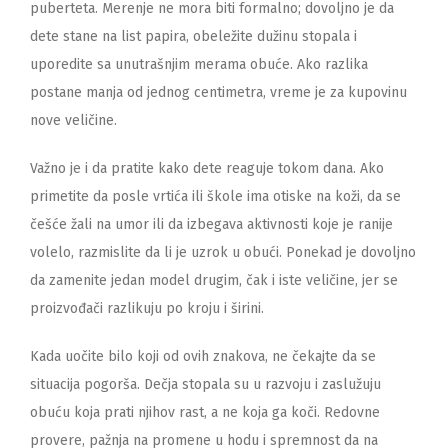
puberteta. Merenje ne mora biti formalno; dovoljno je da
dete stane na list papira, obeležite dužinu stopala i
uporedite sa unutrašnjim merama obuće. Ako razlika
postane manja od jednog centimetra, vreme je za kupovinu
nove veličine.
Važno je i da pratite kako dete reaguje tokom dana. Ako
primetite da posle vrtića ili škole ima otiske na koži, da se
češće žali na umor ili da izbegava aktivnosti koje je ranije
volelo, razmislite da li je uzrok u obući. Ponekad je dovoljno
da zamenite jedan model drugim, čak i iste veličine, jer se
proizvođači razlikuju po kroju i širini.
Kada uočite bilo koji od ovih znakova, ne čekajte da se
situacija pogorša. Dečja stopala su u razvoju i zaslužuju
obuću koja prati njihov rast, a ne koja ga koči. Redovne
provere, pažnja na promene u hodu i spremnost da na