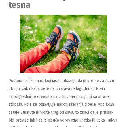
tesna
Postoje fizički znaci koji jasno ukazuju da je vreme za novu
obuću, čak i kada dete ne izražava nelagodnost. Prvi i
najočigledniji je crvenilo na vrhovima prstiju ili sa strane
stopala, koje se pojavljuje nakon skidanja cipele. Ako koža
ostaje utisnuta ili vidite trag od šava, to znači da je pritisak
bio previše jak i da je obuća verovatno kratka ili uska.
Takvi