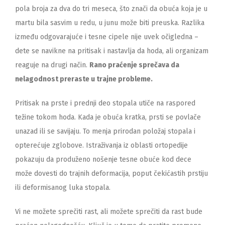
pola broja za dva do tri meseca, što znači da obuća koja je u
martu bila sasvim u redu, u junu može biti preuska. Razlika
između odgovarajuće i tesne cipele nije uvek očigledna –
dete se navikne na pritisak i nastavlja da hoda, ali organizam
reaguje na drugi način.
Rano praćenje sprečava da
nelagodnost preraste u trajne probleme.
Pritisak na prste i prednji deo stopala utiče na raspored
težine tokom hoda. Kada je obuća kratka, prsti se povlače
unazad ili se savijaju. To menja prirodan položaj stopala i
opterećuje zglobove. Istraživanja iz oblasti ortopedije
pokazuju da produženo nošenje tesne obuće kod dece
može dovesti do trajnih deformacija, poput čekićastih prstiju
ili deformisanog luka stopala.
Vi ne možete sprečiti rast, ali možete sprečiti da rast bude