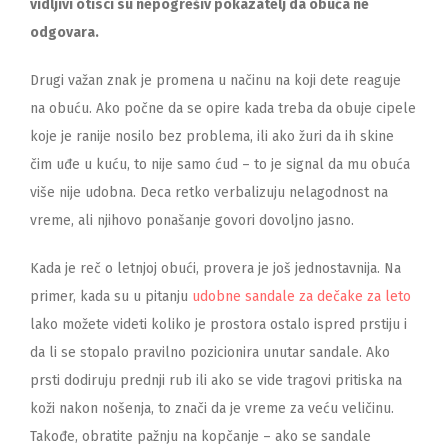
vidljivi otisci su nepogrešiv pokazatelj da obuća ne
odgovara.
Drugi važan znak je promena u načinu na koji dete reaguje
na obuću. Ako počne da se opire kada treba da obuje cipele
koje je ranije nosilo bez problema, ili ako žuri da ih skine
čim uđe u kuću, to nije samo ćud – to je signal da mu obuća
više nije udobna. Deca retko verbalizuju nelagodnost na
vreme, ali njihovo ponašanje govori dovoljno jasno.
Kada je reč o letnjoj obući, provera je još jednostavnija. Na
primer, kada su u pitanju
udobne sandale za dečake za leto
lako možete videti koliko je prostora ostalo ispred prstiju i
da li se stopalo pravilno pozicionira unutar sandale. Ako
prsti dodiruju prednji rub ili ako se vide tragovi pritiska na
koži nakon nošenja, to znači da je vreme za veću veličinu.
Takođe, obratite pažnju na kopčanje – ako se sandale