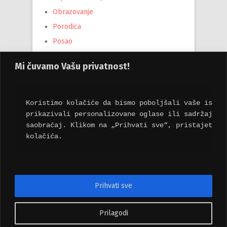
Obrazovanje
Porodica
Posao
Tehnika
Mi čuvamo Vašu privatnost!
Turizam
Uncategorized
Vesti
Koristimo kolačiće da bismo poboljšali vaše iskus
prikazivali personalizovane oglase ili sadržaj i 
saobraćaj. Klikom na „Prihvati sve“, pristajete n
kolačića.
Мета
Пријава
Довод уноса
Prihvati sve
Довод коментара
sr.WordPress.org
Prilagodi