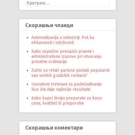
Претрага
за:
Скорашњи чланци
Automatizacija u industriji: Put ka
efikasnosti i održivosti
Kako uspešno prevazići pravne i
administrativne izazove pri otvaranju
privatne ordinacije
Zašto su retail parkovi postali popularni
van velikih gradskih centara?
Inovativni tretmani za podmlađivanje
lica: šta daje najbolje rezultate
Kako kupci biraju preparate za kosu:
cena, kvalitet ili preporuke
Скорашњи коментари