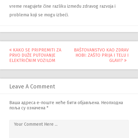
vreme reagujete čine razliku između zdravog razvoja i
problema koji se mogu izbeći.
Управљање
KAKO SE PRIPREMITI ZA
BAŠTOVANSTVO KAO ZDRAV
PRVO DUŽE PUTOVANJE
HOBI: ZAŠTO PRIJA I TELU I
објавама
ELEKTRIČNIM VOZILOM
GLAVI?
Leave A Comment
Ваша адреса е-поште неће бити објављена.
Неопходна
поља су означена
*