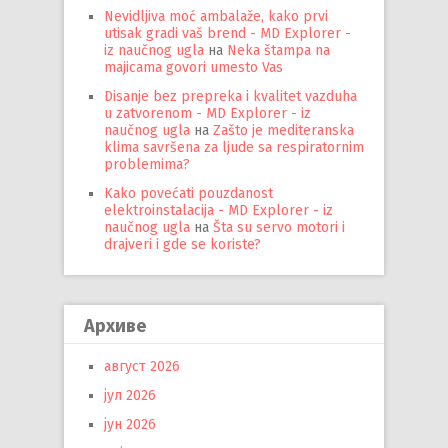
Nevidljiva moć ambalaže, kako prvi
utisak gradi vaš brend - MD Explorer -
iz naučnog ugla
на
Neka štampa na
majicama govori umesto Vas
Disanje bez prepreka i kvalitet vazduha
u zatvorenom - MD Explorer - iz
naučnog ugla
на
Zašto je mediteranska
klima savršena za ljude sa respiratornim
problemima?
Kako povećati pouzdanost
elektroinstalacija - MD Explorer - iz
naučnog ugla
на
Šta su servo motori i
drajveri i gde se koriste?
Архиве
август 2026
јул 2026
јун 2026