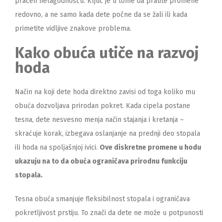
praćen nelagodnošću. Ključ je u tome da pratite promene
redovno, a ne samo kada dete počne da se žali ili kada
primetite vidljive znakove problema.
Kako obuća utiče na razvoj
hoda
Način na koji dete hoda direktno zavisi od toga koliko mu
obuća dozvoljava prirodan pokret. Kada cipela postane
tesna, dete nesvesno menja način stajanja i kretanja –
skraćuje korak, izbegava oslanjanje na prednji deo stopala
ili hoda na spoljašnjoj ivici.
Ove diskretne promene u hodu
ukazuju na to da obuća ograničava prirodnu funkciju
stopala.
Tesna obuća smanjuje fleksibilnost stopala i ograničava
pokretljivost prstiju. To znači da dete ne može u potpunosti