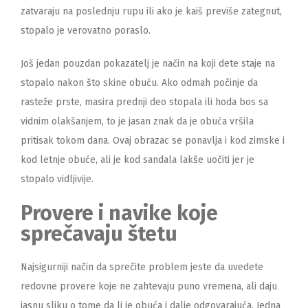
zatvaraju na poslednju rupu ili ako je kaiš previše zategnut,
stopalo je verovatno poraslo.
Još jedan pouzdan pokazatelj je način na koji dete staje na
stopalo nakon što skine obuću. Ako odmah počinje da
rasteže prste, masira prednji deo stopala ili hoda bos sa
vidnim olakšanjem, to je jasan znak da je obuća vršila
pritisak tokom dana. Ovaj obrazac se ponavlja i kod zimske i
kod letnje obuće, ali je kod sandala lakše uočiti jer je
stopalo vidljivije.
Provere i navike koje
sprečavaju štetu
Najsigurniji način da sprečite problem jeste da uvedete
redovne provere koje ne zahtevaju puno vremena, ali daju
jasnu sliku o tome da li je obuća i dalje odgovarajuća. Jedna