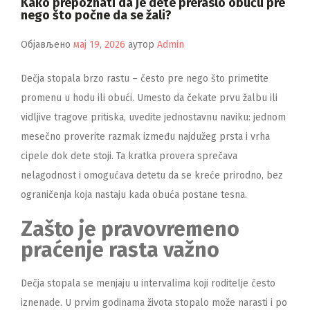
Kako prepoznati da je dete preraslo obuću pre
nego što počne da se žali?
Објављено
мај 19, 2026
аутор
Admin
Dečja stopala brzo rastu – često pre nego što primetite
promenu u hodu ili obući. Umesto da čekate prvu žalbu ili
vidljive tragove pritiska, uvedite jednostavnu naviku: jednom
mesečno proverite razmak između najdužeg prsta i vrha
cipele dok dete stoji. Ta kratka provera sprečava
nelagodnost i omogućava detetu da se kreće prirodno, bez
ograničenja koja nastaju kada obuća postane tesna.
Zašto je pravovremeno
praćenje rasta važno
Dečja stopala se menjaju u intervalima koji roditelje često
iznenade. U prvim godinama života stopalo može narasti i po