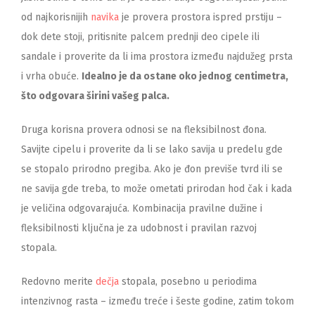
od najkorisnijih
navika
je provera prostora ispred prstiju –
dok dete stoji, pritisnite palcem prednji deo cipele ili
sandale i proverite da li ima prostora između najdužeg prsta
i vrha obuće.
Idealno je da ostane oko jednog centimetra,
što odgovara širini vašeg palca.
Druga korisna provera odnosi se na fleksibilnost đona.
Savijte cipelu i proverite da li se lako savija u predelu gde
se stopalo prirodno pregiba. Ako je đon previše tvrd ili se
ne savija gde treba, to može ometati prirodan hod čak i kada
je veličina odgovarajuća. Kombinacija pravilne dužine i
fleksibilnosti ključna je za udobnost i pravilan razvoj
stopala.
Redovno merite
dečja
stopala, posebno u periodima
intenzivnog rasta – između treće i šeste godine, zatim tokom