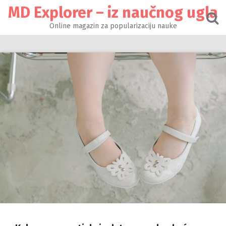
Настави
MD Explorer – iz naučnog ugla
на
садржај
Online magazin za popularizaciju nauke