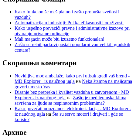
Kako funkcioniše meš platno i zašto propušta svetlost i
vazduh?
Automatizacija u industriji: Put ka efikasnosti i održivosti
Kako uspešno prevazići pravne i administrativne izazove pri
otvaranju privatne ordinacije
Mali magacin može biti izuzetno funkcionalan!
Zašto su retail parkovi postali popularni van velikih gradskih
centara?
Скорашњи коментари
Nevidljiva moć ambalaže, kako prvi utisak gradi vaš brend -
MD Explorer - iz naučnog ugla
на
Neka štampa na majicama
govori umesto Vas
Disanje bez prepreka i kvalitet vazduha u zatvorenom - MD
Explorer - iz naučnog ugla
на
Zašto je mediteranska klima
savršena za ljude sa respiratornim problemima?
Kako povećati pouzdanost elektroinstalacija - MD Explorer -
iz naučnog ugla
на
Šta su servo motori i drajveri i gde se
koriste?
Архиве