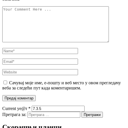
Сачувај моје име, е-пошту и веб место у овом прегледачу
веба за следећи пут када коментаришем.
Current ye@r
*
Претрага за:
Скорашњи чланци