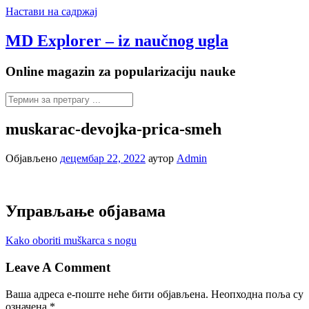
Настави на садржај
MD Explorer – iz naučnog ugla
Online magazin za popularizaciju nauke
muskarac-devojka-prica-smeh
Објављено
децембар 22, 2022
аутор
Admin
Управљање објавама
Kako oboriti muškarca s nogu
Leave A Comment
Ваша адреса е-поште неће бити објављена.
Неопходна поља су
означена
*