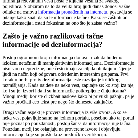
filtriranja relevantnih vesti postaje ključna veština za svakog
pojedinca. S obzirom na to da veliki broj ljudi danas donosi važne
odluke na osnovu
informacija pronađenih na internetu
, postavlja se
pitanje kako znati da su te informacije tačne? Kako se zaštititi od
dezinformacija i ostati fokusiran na ono što je zaista važno?
Zašto je važno razlikovati tačne
informacije od dezinformacija?
Pristup ogromnom broju informacija donosi i rizik da budemo
izloženi netačnim ili manipulativnim informacijama. Dezinformacije
nisu samo neprecizne, one često imaju za cilj da oblikuju mišljenje
ljudi na način koji odgovara određenim interesnim grupama. Prvi
korak u borbi protiv dezinformacija jeste razvijanje kritičkog
razmišljanja. Kada naiđete na neku vest, zapitajte se: ko stoji iza nje,
koji su joj izvori i da li su informacije potkrepljene činjenicama?
Mnogi mediji koriste clickbait naslove kako bi privukli pažnju, pa je
važno pročitati ceo tekst pre nego što donesete zaključke.
Drugi važan aspekt je provera informacija iz više izvora. Ako se
neka vest pojavljuje samo na jednom portalu, posebno ako taj portal
nije poznat po pouzdanosti, postoji šansa da informacija nije tačna.
Pouzdani mediji se oslanjaju na proverene izvore i objavljuju
informacije koje su prošle kroz uredničku verifikaciju.