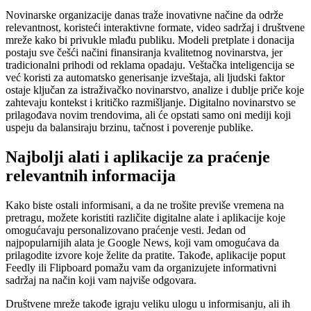
Novinarske organizacije danas traže inovativne načine da održe
relevantnost, koristeći interaktivne formate, video sadržaj i društvene
mreže kako bi privukle mlađu publiku. Modeli pretplate i donacija
postaju sve češći načini finansiranja kvalitetnog novinarstva, jer
tradicionalni prihodi od reklama opadaju. Veštačka inteligencija se
već koristi za automatsko generisanje izveštaja, ali ljudski faktor
ostaje ključan za istraživačko novinarstvo, analize i dublje priče koje
zahtevaju kontekst i kritičko razmišljanje. Digitalno novinarstvo se
prilagođava novim trendovima, ali će opstati samo oni mediji koji
uspeju da balansiraju brzinu, tačnost i poverenje publike.
Najbolji alati i aplikacije za praćenje
relevantnih informacija
Kako biste ostali informisani, a da ne trošite previše vremena na
pretragu, možete koristiti različite digitalne alate i aplikacije koje
omogućavaju personalizovano praćenje vesti. Jedan od
najpopularnijih alata je Google News, koji vam omogućava da
prilagodite izvore koje želite da pratite. Takođe, aplikacije poput
Feedly ili Flipboard pomažu vam da organizujete informativni
sadržaj na način koji vam najviše odgovara.
Društvene mreže takođe igraju veliku ulogu u informisanju, ali ih