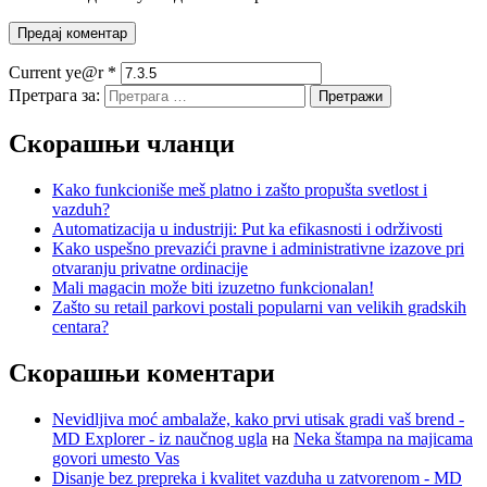
Current ye@r
*
Претрага за:
Скорашњи чланци
Kako funkcioniše meš platno i zašto propušta svetlost i
vazduh?
Automatizacija u industriji: Put ka efikasnosti i održivosti
Kako uspešno prevazići pravne i administrativne izazove pri
otvaranju privatne ordinacije
Mali magacin može biti izuzetno funkcionalan!
Zašto su retail parkovi postali popularni van velikih gradskih
centara?
Скорашњи коментари
Nevidljiva moć ambalaže, kako prvi utisak gradi vaš brend -
MD Explorer - iz naučnog ugla
на
Neka štampa na majicama
govori umesto Vas
Disanje bez prepreka i kvalitet vazduha u zatvorenom - MD