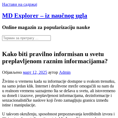
Настави на садржај
MD Explorer – iz naučnog ugla
Online magazin za popularizaciju nauke
Kako biti pravilno informisan u svetu
preplavljenom raznim informacijama?
Објављено
март 12, 2025
аутор
Admin
Živimo u vremenu kada su informacije dostupne u svakom trenutku,
na samo jedan klik. Internet i društvene mreže omogućili su nam da
u realnom vremenu saznajemo šta se dešava u svetu, ali istovremeno
su doneli i izazove, preplavljenost informacijama, dezinformacije i
senzacionalističke naslove koji često zamagljuju granicu između
istine i manipulacije.
U takvom okruženju, sposobnost prepoznavanja kredibilnih izvora i