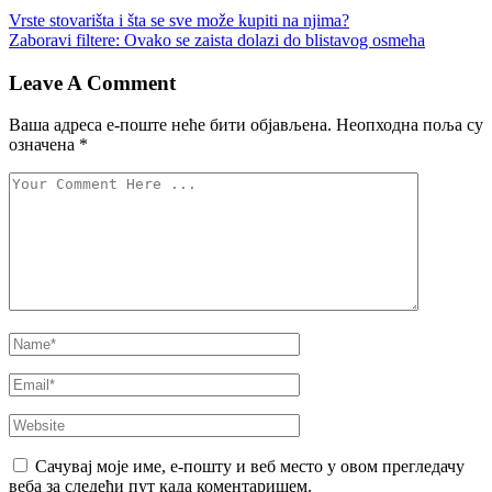
Vrste stovarišta i šta se sve može kupiti na njima?
Zaboravi filtere: Ovako se zaista dolazi do blistavog osmeha
Leave A Comment
Ваша адреса е-поште неће бити објављена.
Неопходна поља су
означена
*
Сачувај моје име, е-пошту и веб место у овом прегледачу
веба за следећи пут када коментаришем.