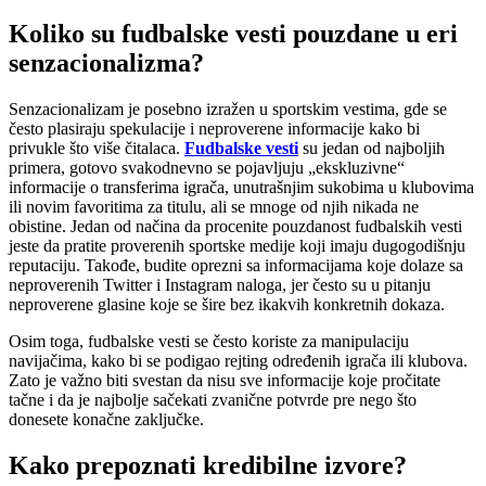
Koliko su fudbalske vesti pouzdane u eri
senzacionalizma?
Senzacionalizam je posebno izražen u sportskim vestima, gde se
često plasiraju spekulacije i neproverene informacije kako bi
privukle što više čitalaca.
Fudbalske vesti
su jedan od najboljih
primera, gotovo svakodnevno se pojavljuju „ekskluzivne“
informacije o transferima igrača, unutrašnjim sukobima u klubovima
ili novim favoritima za titulu, ali se mnoge od njih nikada ne
obistine. Jedan od načina da procenite pouzdanost fudbalskih vesti
jeste da pratite proverenih sportske medije koji imaju dugogodišnju
reputaciju. Takođe, budite oprezni sa informacijama koje dolaze sa
neproverenih Twitter i Instagram naloga, jer često su u pitanju
neproverene glasine koje se šire bez ikakvih konkretnih dokaza.
Osim toga, fudbalske vesti se često koriste za manipulaciju
navijačima, kako bi se podigao rejting određenih igrača ili klubova.
Zato je važno biti svestan da nisu sve informacije koje pročitate
tačne i da je najbolje sačekati zvanične potvrde pre nego što
donesete konačne zaključke.
Kako prepoznati kredibilne izvore?