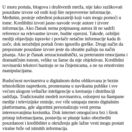
U moru portala, blogova i društvenih mreža, nije lako razlikovati
pouzdane izvore od onih koji šire neproverene informacije.
Međutim, postoje određeni pokazatelji koji vam mogu pomoći u
tome. Kredibilni izvori jasno navode svoje autore i izvore
informacija. Ako članak nema potpisanog autora ili ne sadrži
reference na relevantne izvore, budite oprezni. Takođe, ozbiljni
mediji objavljuju ispravke i povlače netačne informacije kada ih
uoče, dok neozbiljni portali često ignorišu greške. Drugi način da
prepoznate pouzdane izvore jeste da obratite pažnju na način
pisanja. Ako je članak senzacionalistički, sa preteranim emocijama i
dramatičnim tonom, velike su šanse da nije objektivan. Kredibilni
novinarski tekstovi baziraju se na činjenicama, a ne na emotivnim
manipulacijama.
Budućnost novinarstva u digitalnom dobu oblikovana je brzim
tehnološkim napretkom, promenama u navikama publike i sve
većom ulogom veštačke inteligencije u kreiranju i distribuciji
sadržaja. Tradicionalni modeli novinarstva, oslonjeni na štampane
medije i televizijske emisije, sve više ustupaju mesto digitalnim
platformama, gde algoritmi personalizuju vesti prema
interesovanjima korisnika. Dok internet omogućava brz i širok
pristup informacijama, postavlja se pitanje kako obezbediti
pouzdanost i kredibilitet u okruženju gde lažne vesti mogu postati
viralne brže od istinitih informacija.