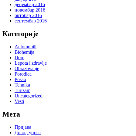
децембар 2016
новембар 2016
октобар 2016
септембар 2016
Категорије
Automobili
Biohemija
Dom
Lepota i zdravlje
Obrazovanje
Porodica
Posao
Tehnika
Turizam
Uncategorized
Vesti
Мета
Пријава
Довод уноса