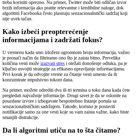
treba koristiti oprezno. Na primer, Twitter može biti odličan izvor
brzih informacija ako pratite relevantne i kredibilne naloge, dok
algoritmi Facebooka često plasiraju senzacionalistički sadržaj koji
nije uvek tačan.
Kako izbeći preopterećenje
informacijama i zadržati fokus?
U vremenu kada smo izloženi ogromnom broju informacija, važno
je pronaći način da filtriramo ono što je zaista bitno. Prevelika
količina vesti može
izazvati stres
i otežati donošenje odluka, pa je
ključno usvojiti strategije za efikasno upravljanje informacijama.
Prvi korak je da odvojite vreme za čitanje vesti umesto da ih
konzumirate impulsivno tokom dana.
Na primer, možete odrediti dva ili tri termina u toku dana kada ćete
pregledati najvažnije informacije. Drugi savet je da se oslonite na
pouzdane izvore i izbegavate bespotrebno listanje portala sa
senzacionalističkim sadržajem. Takođe, korisno je postaviti
notifikacije samo za one vesti koje su vam zaista važne, kako biste
smanjili distrakcije.
Da li algoritmi utiču na to šta čitamo?