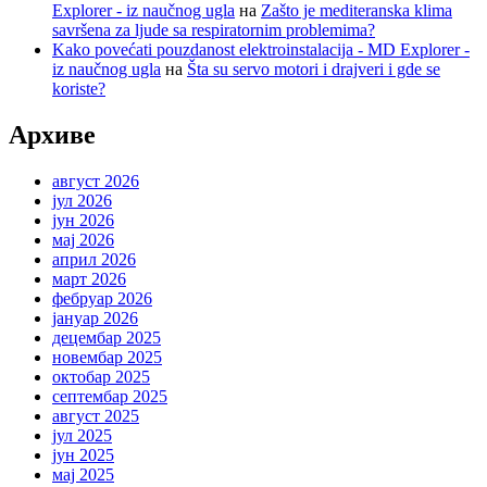
Explorer - iz naučnog ugla
на
Zašto je mediteranska klima
savršena za ljude sa respiratornim problemima?
Kako povećati pouzdanost elektroinstalacija - MD Explorer -
iz naučnog ugla
на
Šta su servo motori i drajveri i gde se
koriste?
Архиве
август 2026
јул 2026
јун 2026
мај 2026
април 2026
март 2026
фебруар 2026
јануар 2026
децембар 2025
новембар 2025
октобар 2025
септембар 2025
август 2025
јул 2025
јун 2025
мај 2025