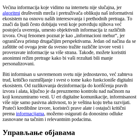
Većina informacija koje vidimo na internetu nije slučajna, jer
algoritmi
društvenih mreža i pretraživača oblikuju naš informativni
ekosistem na osnovu naših interesovanja i prethodnih pretraga. To
znači da ljudi često dobijaju vesti koje potvrđuju njihova već
postojeća uverenja, umesto objektivnih informacija iz različitih
izvora. Ovaj fenomen poznat je kao „informacioni mehur“, jer
ograničava pristup drugačijim perspektivama. Jedan od načina da se
zaštitite od ovoga jeste da svesno tražite različite izvore vesti i
proveravate informacije sa više strana. Takođe, možete koristiti
anonimni režim pretrage kako bi vaši rezultati bili manje
personalizovani.
Biti informisan u savremenom svetu nije jednostavno, već zahteva
trud, kritičko razmišljanje i svest o tome kako funkcioniše digitalni
ekosistem. Od razlikovanja dezinformacija do korišćenja pravih
izvora i alata, ključno je da preuzmemo kontrolu nad načinom na
koji konzumiramo vesti. U eri digitalne komunikacije, informisanost
više nije samo pasivna aktivnost, to je veština koju treba razvijati.
Prateći kredibilne izvore, koristeći prave alate i ostajući kritični
prema
informacijama
, možemo osigurati da donosimo odluke
zasnovane na tačnim i relevantnim podacima.
Управљање објавама