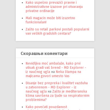
Kako uspešno prevazići pravne i
administrativne izazove pri otvaranju
privatne ordinacije
Mali magacin može biti izuzetno
funkcionalan!
Zašto su retail parkovi postali popularni
van velikih gradskih centara?
Скорашњи коментари
Nevidljiva moć ambalaže, kako prvi
utisak gradi vaš brend - MD Explorer -
iz naučnog ugla
на
Neka štampa na
majicama govori umesto Vas
Disanje bez prepreka i kvalitet vazduha
u zatvorenom - MD Explorer - iz
naučnog ugla
на
Zašto je mediteranska
klima savršena za ljude sa respiratornim
problemima?
Kako povećati pouzdanost