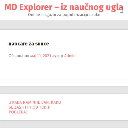
Настави
MD Explorer – iz naučnog ugla
на
садржај
Online magazin za popularizaciju nauke
naocare za sunce
Објављено
мај 11, 2021
аутор
Admin
Управљање
KADA NAM NIJE DAN: KAKO
SE ZAŠTITITI OD TUĐIH
објавама
POGLEDA?