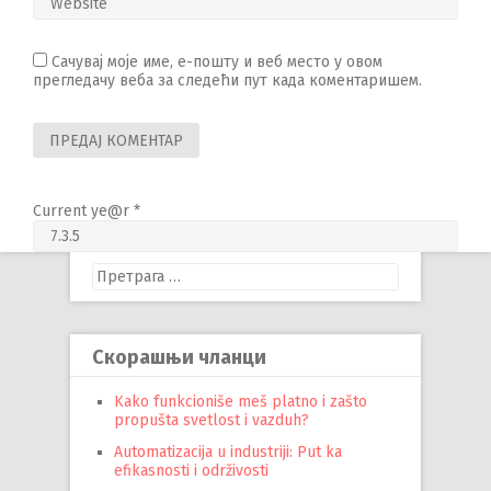
Сачувај моје име, е-пошту и веб место у овом
прегледачу веба за следећи пут када коментаришем.
Current ye@r
*
Претрага
за:
Скорашњи чланци
Kako funkcioniše meš platno i zašto
propušta svetlost i vazduh?
Automatizacija u industriji: Put ka
efikasnosti i održivosti