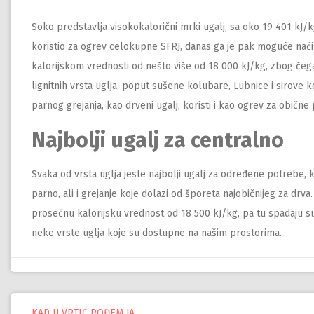
Soko predstavlja visokokalorični mrki ugalj, sa oko 19 401 kJ/kg,
koristio za ogrev celokupne SFRJ, danas ga je pak moguće naći u 
kalorijskom vrednosti od nešto više od 18 000 kJ/kg, zbog čega
lignitnih vrsta uglja, poput sušene kolubare, Lubnice i sirove k
parnog grejanja, kao drveni ugalj, koristi i kao ogrev za obične 
Najbolji ugalj za centralno
Svaka od vrsta uglja jeste najbolji ugalj za određene potrebe, k
parno, ali i grejanje koje dolazi od šporeta najobičnijeg za drva.
prosečnu kalorijsku vrednost od 18 500 kJ/kg, pa tu spadaju s
neke vrste uglja koje su dostupne na našim prostorima.
KAD U VRTIĆ POĐEM JA…