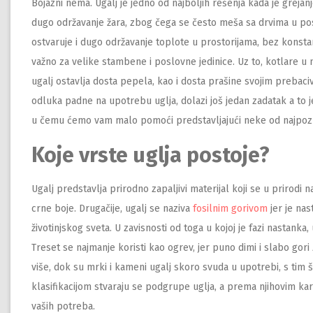
Bojazni nema. Ugalj je jedno od najboljih rešenja kada je grejan
dugo održavanje žara, zbog čega se često meša sa drvima u p
ostvaruje i dugo održavanje toplote u prostorijama, bez konsta
važno za velike stambene i poslovne jedinice. Uz to, kotlare u 
ugalj ostavlja dosta pepela, kao i dosta prašine svojim prebaci
odluka padne na upotrebu uglja, dolazi još jedan zadatak a to j
u čemu ćemo vam malo pomoći predstavljajući neke od najpoznat
Koje vrste uglja postoje?
Ugalj predstavlja prirodno zapaljivi materijal koji se u prirodi
crne boje. Drugačije, ugalj se naziva
fosilnim gorivom
jer je nas
životinjskog sveta. U zavisnosti od toga u kojoj je fazi nastanka, u
Treset se najmanje koristi kao ogrev, jer puno dimi i slabo gori 
više, dok su mrki i kameni ugalj skoro svuda u upotrebi, s tim
klasifikacijom stvaraju se podgrupe uglja, a prema njihovim ka
vaših potreba.