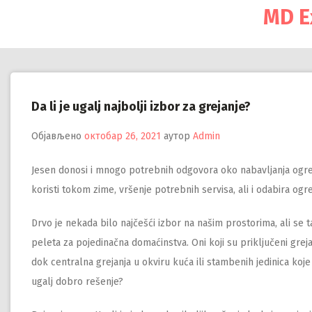
Настави
MD E
на
садржај
Da li je ugalj najbolji izbor za grejanje?
Објављено
октобар 26, 2021
аутор
Admin
Jesen donosi i mnogo potrebnih odgovora oko nabavljanja ogre
koristi tokom zime, vršenje potrebnih servisa, ali i odabira ogrev
Drvo je nekada bilo najčešći izbor na našim prostorima, ali se 
peleta za pojedinačna domaćinstva. Oni koji su priključeni gre
dok centralna grejanja u okviru kuća ili stambenih jedinica koj
ugalj dobro rešenje?