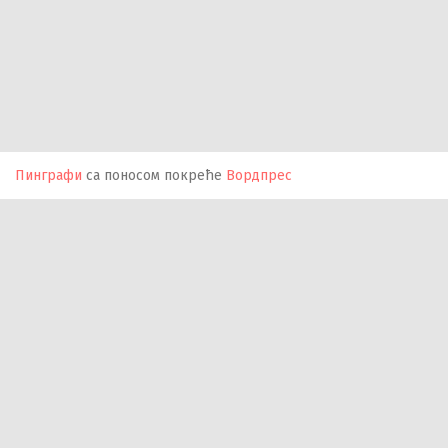
Пинграфи
са поносом покреће
Вордпрес