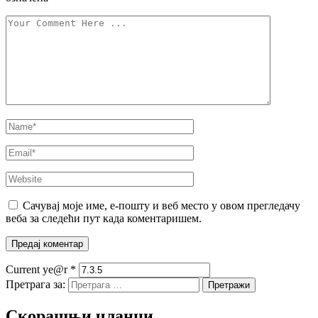
Сачувај моје име, е-пошту и веб место у овом прегледачу
веба за следећи пут када коментаришем.
Current ye@r
*
Претрага за:
Скорашњи чланци