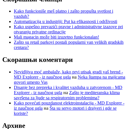
Kako funkcioniše meš platno i zašto propušta svetlost i
vazduh?
Automatizacija u industriji: Put ka efikasnosti i održivosti
Kako uspešno prevazići pravne i administrativne izazove pri
otvaranju privatne ordinacije
Mali magacin može biti izuzetno funkcionalan!
Zašto su retail parkovi postali popularni van velikih gradskih
centara?
Скорашњи коментари
Nevidljiva moć ambalaže, kako prvi utisak gradi vaš brend -
MD Explorer - iz naučnog ugla
на
Neka štampa na majicama
govori umesto Vas
Disanje bez prepreka i kvalitet vazduha u zatvorenom - MD
Explorer - iz naučnog ugla
на
Zašto je mediteranska klima
savršena za ljude sa respiratornim problemima?
Kako povećati pouzdanost elektroinstalacija - MD Explorer -
iz naučnog ugla
на
Šta su servo motori i drajveri i gde se
koriste?
Архиве