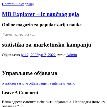
Настави на садржај
MD Explorer – iz naučnog ugla
Online magazin za popularizaciju nauke
statistika-za-marketinsku-kampanju
Објављено
јун 2, 2022
јун 2, 2022
аутор
Admin
Управљање објавама
5 razloga zašto je oglašavanje na internetu važno
Leave A Comment
Ваша адреса е-поште неће бити објављена.
Неопходна поља су
означена
*