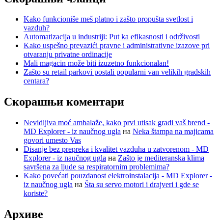
Kako funkcioniše meš platno i zašto propušta svetlost i
vazduh?
Automatizacija u industriji: Put ka efikasnosti i održivosti
Kako uspešno prevazići pravne i administrativne izazove pri
otvaranju privatne ordinacije
Mali magacin može biti izuzetno funkcionalan!
Zašto su retail parkovi postali popularni van velikih gradskih
centara?
Скорашњи коментари
Nevidljiva moć ambalaže, kako prvi utisak gradi vaš brend -
MD Explorer - iz naučnog ugla
на
Neka štampa na majicama
govori umesto Vas
Disanje bez prepreka i kvalitet vazduha u zatvorenom - MD
Explorer - iz naučnog ugla
на
Zašto je mediteranska klima
savršena za ljude sa respiratornim problemima?
Kako povećati pouzdanost elektroinstalacija - MD Explorer -
iz naučnog ugla
на
Šta su servo motori i drajveri i gde se
koriste?
Архиве