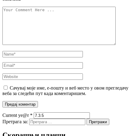
Сачувај моје име, е-пошту и веб место у овом прегледачу
веба за следећи пут када коментаришем.
Current ye@r
*
Претрага за:
Скорашњи чланци