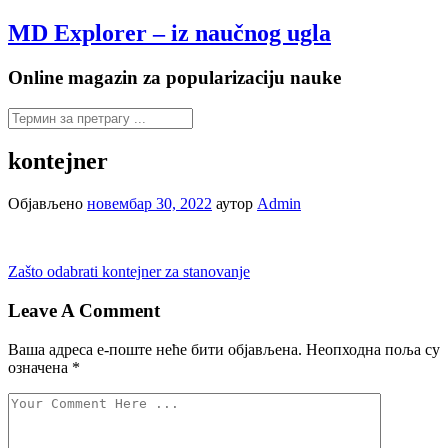
Настави
MD Explorer – iz naučnog ugla
на
садржај
Online magazin za popularizaciju nauke
kontejner
Објављено
новембар 30, 2022
аутор
Admin
Управљање
Zašto odabrati kontejner za stanovanje
објавама
Leave A Comment
Ваша адреса е-поште неће бити објављена.
Неопходна поља су
означена
*