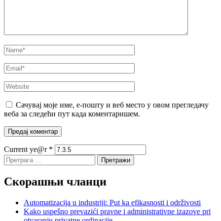
Сачувај моје име, е-пошту и веб место у овом прегледачу
веба за следећи пут када коментаришем.
Current ye@r
*
Претрага
за:
Скорашњи чланци
Automatizacija u industriji: Put ka efikasnosti i održivosti
Kako uspešno prevazići pravne i administrativne izazove pri
otvaranju privatne ordinacije