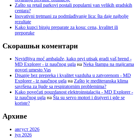
Zašto su retail parkovi postali popularni van velikih gradskih
centara?
Inovativni tretmani za podmlađivanje lica: šta daje najbolje
rezultate
Kako kupci biraju preparate za kosu: cena, kvalitet ili
preporuke
Скорашњи коментари
Nevidljiva moć ambalaže, kako prvi utisak gradi vaš brend -
MD Explorer - iz naučnog ugla
на
Neka štampa na majicama
govori umesto Vas
Disanje bez prepreka i kvalitet vazduha u zatvorenom - MD
Explorer - iz naučnog ugla
на
Zašto je mediteranska klima
savršena za ljude sa respiratornim problemima?
Kako povećati pouzdanost elektroinstalacija - MD Explorer -
iz naučnog ugla
на
Šta su servo motori i drajveri i gde se
koriste?
Архиве
август 2026
јул 2026