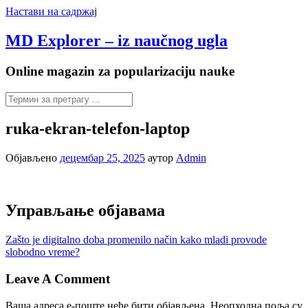
Настави на садржај
MD Explorer – iz naučnog ugla
Online magazin za popularizaciju nauke
ruka-ekran-telefon-laptop
Објављено
децембар 25, 2025
аутор
Admin
Управљање објавама
Zašto je digitalno doba promenilo način kako mladi provode
slobodno vreme?
Leave A Comment
Ваша адреса е-поште неће бити објављена.
Неопходна поља су