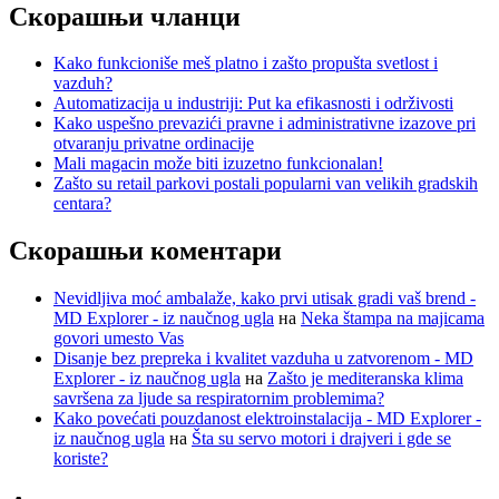
Скорашњи чланци
Kako funkcioniše meš platno i zašto propušta svetlost i
vazduh?
Automatizacija u industriji: Put ka efikasnosti i održivosti
Kako uspešno prevazići pravne i administrativne izazove pri
otvaranju privatne ordinacije
Mali magacin može biti izuzetno funkcionalan!
Zašto su retail parkovi postali popularni van velikih gradskih
centara?
Скорашњи коментари
Nevidljiva moć ambalaže, kako prvi utisak gradi vaš brend -
MD Explorer - iz naučnog ugla
на
Neka štampa na majicama
govori umesto Vas
Disanje bez prepreka i kvalitet vazduha u zatvorenom - MD
Explorer - iz naučnog ugla
на
Zašto je mediteranska klima
savršena za ljude sa respiratornim problemima?
Kako povećati pouzdanost elektroinstalacija - MD Explorer -
iz naučnog ugla
на
Šta su servo motori i drajveri i gde se
koriste?