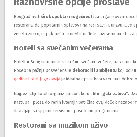
Raznovrsne opcije proslave
Beograd nudi
širok spektar mogućnosti
za organizovani doček
restorana, do popularnih splavova na reci Savi i Dunavu. Ove o
veselu žurku, ili pak nešto između, nađete savršeno mesto za 
Hoteli sa svečanim večerama
Hoteli u Beogradu nude raskošne svečane večere, uz vrhunske k
Posebna pažnja posvećena je
dekoraciji i ambijentu
koji odišu
godine hotel Jugoslavija
je idealna opcija koja vam nudi dobro o
Najpoznatiji hoteli organizuju dočeke u stilu
„gala balova“
. Už
nastupa i plesa do ranih jutarnjih sati čine ovaj doček nezabo
doživljaju sa sjajnim servisom i posebnim programima.
Restorani sa muzikom uživo