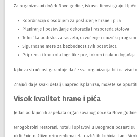
Za organizovani doček Nove godine, iskusni timovi igraju ključ
Koordinacija s osobljem za posluženje hrane i pića
Planiranje i postavljanje dekoracija i rasporeda stolova
Tehnička podrška za rasvetu, ozvučenje i muzički program
Sigurnosne mere za bezbednost svih posetilaca
Priprema i kontrola logistike pre, tokom i nakon događaja
Njihova stručnost garantuje da će sva organizacija biti na viso
Znajući da je svaki detalj unapred isplaniran, možete se opustiti
Visok kvalitet hrane i pića
Jedan od ključnih aspekata organizovanog dočeka Nove godine je
Mnogobrojni restorani, hoteli i splavovi u Beogradu poznati s
uključuje pažljivo pripremljena jela različitih kuhinja, kao i šir