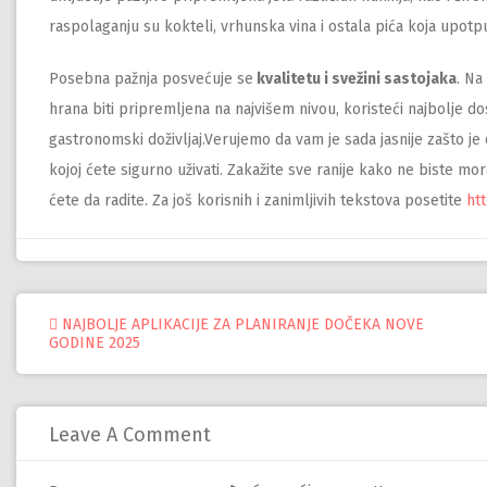
raspolaganju su kokteli, vrhunska vina i ostala pića koja upotp
Posebna pažnja posvećuje se
kvalitetu i svežini sastojaka
. Na
hrana biti pripremljena na najvišem nivou, koristeći najbolje d
gastronomski doživljaj.Verujemo da vam je sada jasnije zašto j
kojoj ćete sigurno uživati. Zakažite sve ranije kako ne biste mor
ćete da radite. Za još korisnih i zanimljivih tekstova posetite
ht
Управљање
NAJBOLJE APLIKACIJE ZA PLANIRANJE DOČEKA NOVE
GODINE 2025
објавама
Leave A Comment