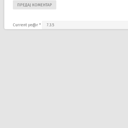
Current ye@r
*