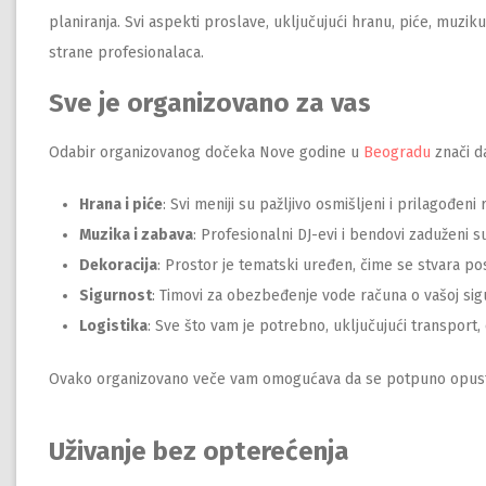
planiranja. Svi aspekti proslave, uključujući hranu, piće, muziku
strane profesionalaca.
Sve je organizovano za vas
Odabir organizovanog dočeka Nove godine u
Beogradu
znači d
Hrana i piće
: Svi meniji su pažljivo osmišljeni i prilagođeni 
Muzika i zabava
: Profesionalni DJ-evi i bendovi zaduženi 
Dekoracija
: Prostor je tematski uređen, čime se stvara p
Sigurnost
: Timovi za obezbeđenje vode računa o vašoj sig
Logistika
: Sve što vam je potrebno, uključujući transport,
Ovako organizovano veče vam omogućava da se potpuno opustite
Uživanje bez opterećenja