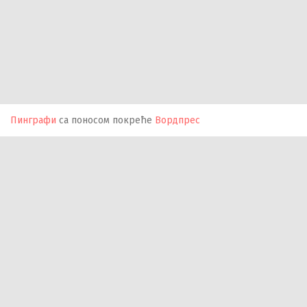
Пинграфи
са поносом покреће
Вордпрес