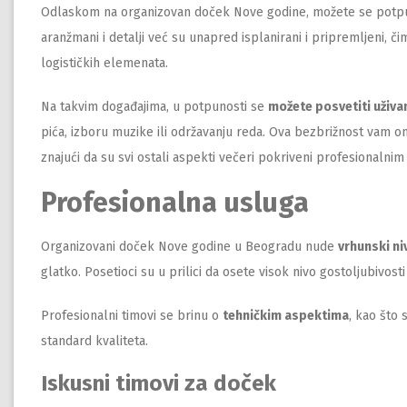
Odlaskom na organizovan doček Nove godine, možete se potp
aranžmani i detalji već su unapred isplanirani i pripremljeni, 
logističkih elemenata.
Na takvim događajima, u potpunosti se
možete posvetiti uživa
pića, izboru muzike ili održavanju reda. Ova bezbrižnost vam 
znajući da su svi ostali aspekti večeri pokriveni profesionalnim
Profesionalna usluga
Organizovani doček Nove godine u Beogradu nude
vrhunski ni
glatko. Posetioci su u prilici da osete visok nivo gostoljubivost
Profesionalni timovi se brinu o
tehničkim aspektima
, kao što 
standard kvaliteta.
Iskusni timovi za doček