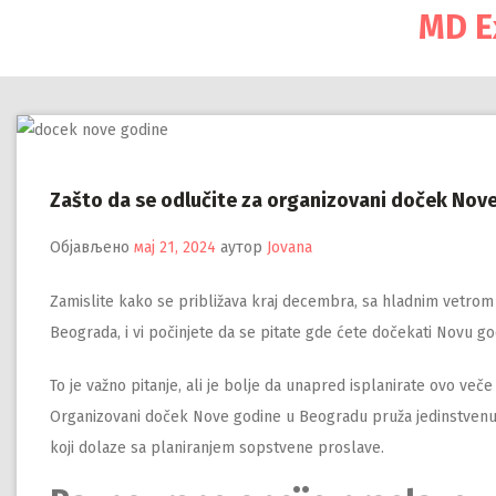
Настави
MD E
на
садржај
Zašto da se odlučite za organizovani doček Nov
Објављено
мај 21, 2024
аутор
Jovana
Zamislite kako se približava kraj decembra, sa hladnim vetrom 
Beograda, i vi počinjete da se pitate gde ćete dočekati Novu go
To je važno pitanje, ali je bolje da unapred isplanirate ovo ve
Organizovani doček Nove godine u Beogradu pruža jedinstvenu 
koji dolaze sa planiranjem sopstvene proslave.