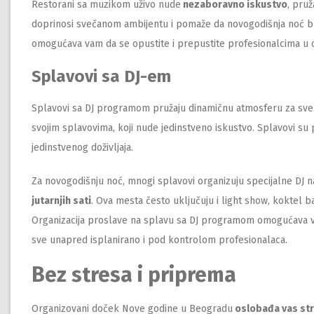
Restorani sa muzikom uživo nude
nezaboravno iskustvo
, pruž
doprinosi svečanom ambijentu i pomaže da novogodišnja noć 
omogućava vam da se opustite i prepustite profesionalcima u or
Splavovi sa DJ-em
Splavovi sa DJ programom pružaju dinamičnu atmosferu za sve 
svojim splavovima, koji nude jedinstveno iskustvo. Splavovi su
jedinstvenog doživljaja.
Za novogodišnju noć, mnogi splavovi organizuju specijalne DJ 
jutarnjih sati
. Ova mesta često uključuju i light show, koktel b
Organizacija proslave na splavu sa DJ programom omogućava va
sve unapred isplanirano i pod kontrolom profesionalaca.
Bez stresa i priprema
Organizovani doček Nove godine u Beogradu
oslobađa vas st