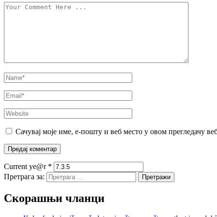
Сачувај моје име, е-пошту и веб место у овом прегледачу ве
Current ye@r
*
Претрага за:
Скорашњи чланци