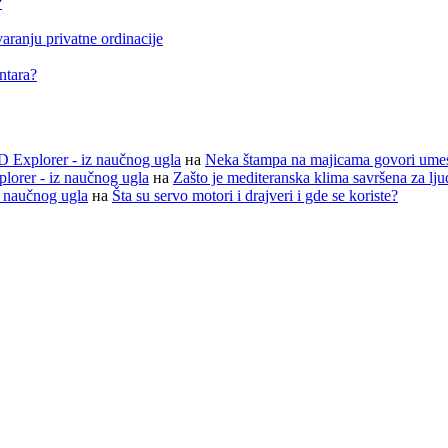
?
aranju privatne ordinacije
entara?
D Explorer - iz naučnog ugla
на
Neka štampa na majicama govori ume
lorer - iz naučnog ugla
на
Zašto je mediteranska klima savršena za lj
z naučnog ugla
на
Šta su servo motori i drajveri i gde se koriste?