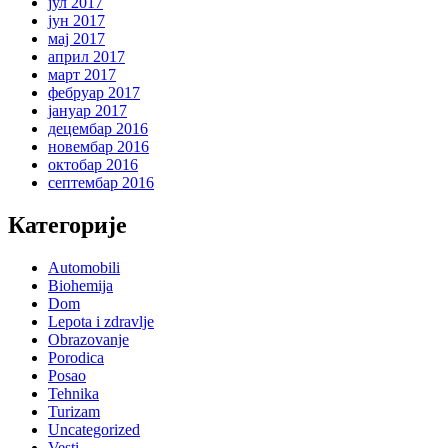
јул 2017
јун 2017
мај 2017
април 2017
март 2017
фебруар 2017
јануар 2017
децембар 2016
новембар 2016
октобар 2016
септембар 2016
Категорије
Automobili
Biohemija
Dom
Lepota i zdravlje
Obrazovanje
Porodica
Posao
Tehnika
Turizam
Uncategorized
Vesti