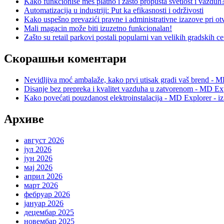
Kako funkcioniše meš platno i zašto propušta svetlost i vazduh
Automatizacija u industriji: Put ka efikasnosti i održivosti
Kako uspešno prevazići pravne i administrativne izazove pri otv
Mali magacin može biti izuzetno funkcionalan!
Zašto su retail parkovi postali popularni van velikih gradskih c
Скорашњи коментари
Nevidljiva moć ambalaže, kako prvi utisak gradi vaš brend - M
Disanje bez prepreka i kvalitet vazduha u zatvorenom - MD Exp
Kako povećati pouzdanost elektroinstalacija - MD Explorer - i
Архиве
август 2026
јул 2026
јун 2026
мај 2026
април 2026
март 2026
фебруар 2026
јануар 2026
децембар 2025
новембар 2025