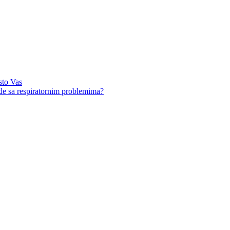
sto Vas
ude sa respiratornim problemima?