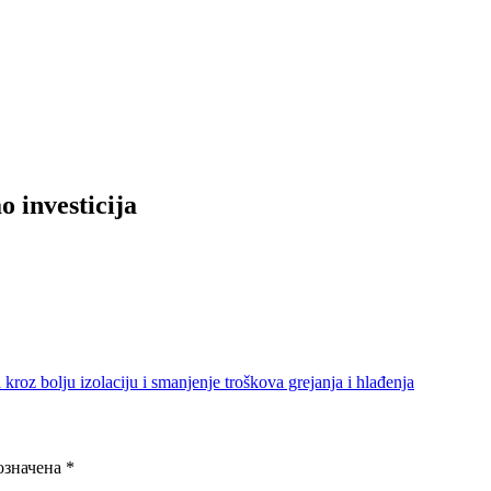
o investicija
 kroz bolju izolaciju i smanjenje troškova grejanja i hlađenja
означена
*