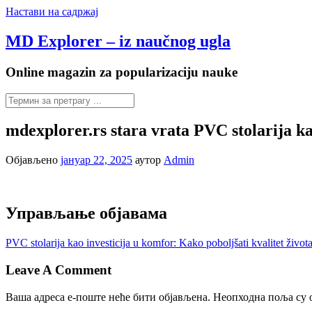
Настави на садржај
MD Explorer – iz naučnog ugla
Online magazin za popularizaciju nauke
mdexplorer.rs stara vrata PVC stolarija ka
Објављено
јануар 22, 2025
аутор
Admin
Управљање објавама
PVC stolarija kao investicija u komfor: Kako poboljšati kvalitet života
Leave A Comment
Ваша адреса е-поште неће бити објављена.
Неопходна поља су 