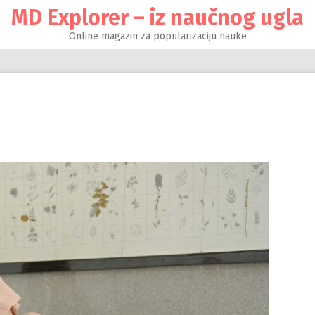
MD Explorer – iz naučnog ugla
Online magazin za popularizaciju nauke