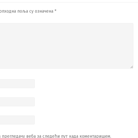
опходна поља су означена
*
ом прегледачу веба за следећи пут када коментаришем.