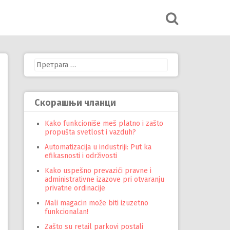
Претрага
за:
Скорашњи чланци
Kako funkcioniše meš platno i zašto
propušta svetlost i vazduh?
Automatizacija u industriji: Put ka
efikasnosti i održivosti
Kako uspešno prevazići pravne i
administrativne izazove pri otvaranju
privatne ordinacije
Mali magacin može biti izuzetno
funkcionalan!
Zašto su retail parkovi postali