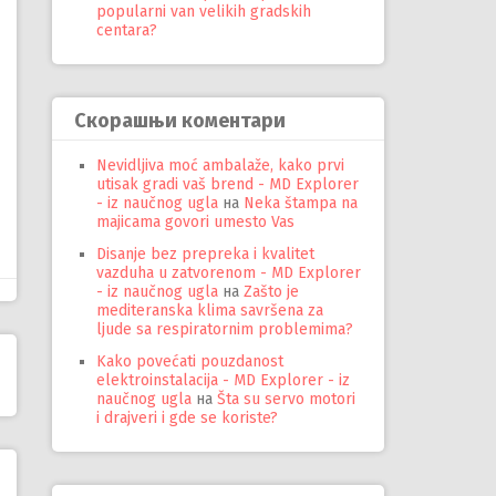
popularni van velikih gradskih
centara?
Скорашњи коментари
Nevidljiva moć ambalaže, kako prvi
utisak gradi vaš brend - MD Explorer
- iz naučnog ugla
на
Neka štampa na
majicama govori umesto Vas
Disanje bez prepreka i kvalitet
vazduha u zatvorenom - MD Explorer
- iz naučnog ugla
на
Zašto je
mediteranska klima savršena za
ljude sa respiratornim problemima?
Kako povećati pouzdanost
elektroinstalacija - MD Explorer - iz
naučnog ugla
на
Šta su servo motori
i drajveri i gde se koriste?