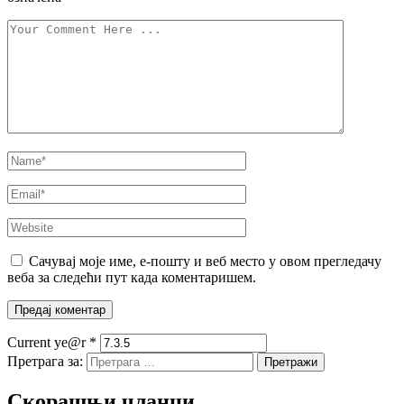
Сачувај моје име, е-пошту и веб место у овом прегледачу
веба за следећи пут када коментаришем.
Current ye@r
*
Претрага за:
Скорашњи чланци