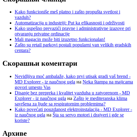
Kako funkcioniše meš platno i zašto propušta svetlost i
vazduh?
Automatizacija u industriji: Put ka efikasnosti i održivosti
Kako uspešno prevazići pravne i administrativne izazove pri
otvaranju privatne ordinacije
Mali magacin može biti izuzetno funkcionalan!
Zašto su retail parkovi postali popularni van velikih gradskih
centara?
Скорашњи коментари
Nevidljiva moć ambalaže, kako prvi utisak gradi vaš brend -
MD Explorer - iz naučnog ugla
на
Neka štampa na majicama
govori umesto Vas
Disanje bez prepreka i kvalitet vazduha u zatvorenom - MD
Explorer - iz naučnog ugla
на
Zašto je mediteranska klima
savršena za ljude sa respiratornim problemima?
Kako povećati pouzdanost elektroinstalacija - MD Explorer -
iz naučnog ugla
на
Šta su servo motori i drajveri i gde se
koriste?
Архиве