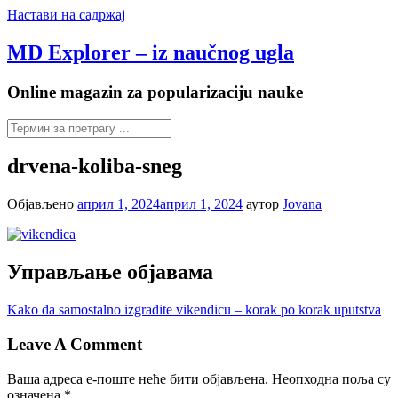
Настави на садржај
MD Explorer – iz naučnog ugla
Online magazin za popularizaciju nauke
drvena-koliba-sneg
Објављено
април 1, 2024
април 1, 2024
аутор
Jovana
Управљање објавама
Kako da samostalno izgradite vikendicu – korak po korak uputstva
Leave A Comment
Ваша адреса е-поште неће бити објављена.
Неопходна поља су
означена
*