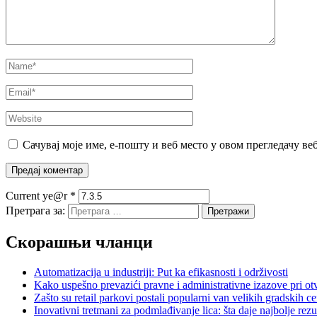
Сачувај моје име, е-пошту и веб место у овом прегледачу ве
Current ye@r
*
Претрага за:
Скорашњи чланци
Automatizacija u industriji: Put ka efikasnosti i održivosti
Kako uspešno prevazići pravne i administrativne izazove pri otv
Zašto su retail parkovi postali popularni van velikih gradskih c
Inovativni tretmani za podmlađivanje lica: šta daje najbolje rezu