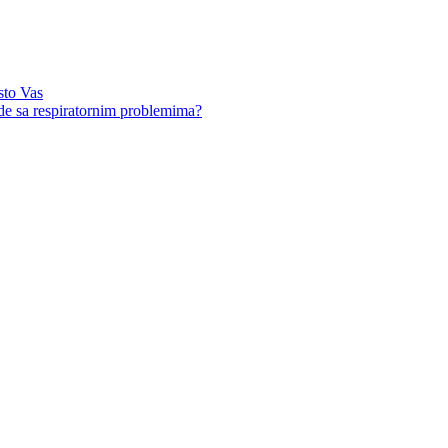
sto Vas
ude sa respiratornim problemima?