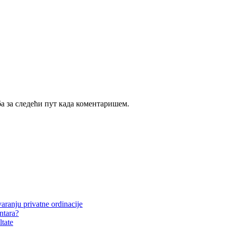
ба за следећи пут када коментаришем.
aranju privatne ordinacije
entara?
ltate