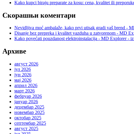
Kako kupci biraju preparate za kosu: cena, kvalitet ili preporuk
Скорашњи коментари
Nevidljiva moć ambalaže, kako prvi utisak gradi vaš brend - M
Disanje bez prepreka i kvalitet vazduha u zatvorenom - MD Exp
Kako povećati pouzdanost elektroinstalacija - MD Explorer - i
Архиве
август 2026
јул 2026
јун 2026
мај 2026
април 2026
март 2026
фебруар 2026
јануар 2026
децембар 2025
новембар 2025
октобар 2025
септембар 2025
август 2025
јул 2025