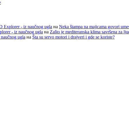
e
D Explorer - iz naučnog ugla
на
Neka štampa na majicama govori ume
lorer - iz naučnog ugla
на
Zašto je mediteranska klima savršena za lj
z naučnog ugla
на
Šta su servo motori i drajveri i gde se koriste?