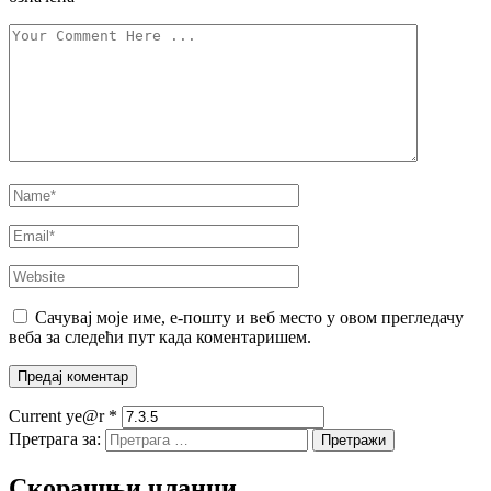
Сачувај моје име, е-пошту и веб место у овом прегледачу
веба за следећи пут када коментаришем.
Current ye@r
*
Претрага за:
Скорашњи чланци