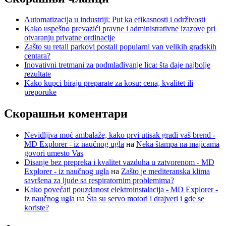
Automatizacija u industriji: Put ka efikasnosti i održivosti
Kako uspešno prevazići pravne i administrativne izazove pri
otvaranju privatne ordinacije
Zašto su retail parkovi postali popularni van velikih gradskih
centara?
Inovativni tretmani za podmlađivanje lica: šta daje najbolje
rezultate
Kako kupci biraju preparate za kosu: cena, kvalitet ili
preporuke
Скорашњи коментари
Nevidljiva moć ambalaže, kako prvi utisak gradi vaš brend -
MD Explorer - iz naučnog ugla
на
Neka štampa na majicama
govori umesto Vas
Disanje bez prepreka i kvalitet vazduha u zatvorenom - MD
Explorer - iz naučnog ugla
на
Zašto je mediteranska klima
savršena za ljude sa respiratornim problemima?
Kako povećati pouzdanost elektroinstalacija - MD Explorer -
iz naučnog ugla
на
Šta su servo motori i drajveri i gde se
koriste?