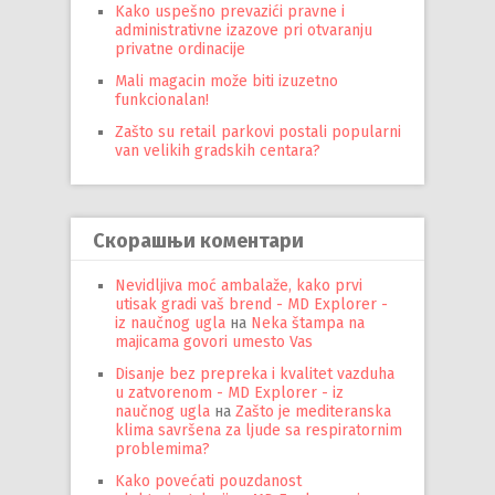
Kako uspešno prevazići pravne i
administrativne izazove pri otvaranju
privatne ordinacije
Mali magacin može biti izuzetno
funkcionalan!
Zašto su retail parkovi postali popularni
van velikih gradskih centara?
Скорашњи коментари
Nevidljiva moć ambalaže, kako prvi
utisak gradi vaš brend - MD Explorer -
iz naučnog ugla
на
Neka štampa na
majicama govori umesto Vas
Disanje bez prepreka i kvalitet vazduha
u zatvorenom - MD Explorer - iz
naučnog ugla
на
Zašto je mediteranska
klima savršena za ljude sa respiratornim
problemima?
Kako povećati pouzdanost