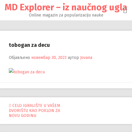
Настави
MD Explorer – iz naučnog ugla
на
садржај
Online magazin za popularizaciju nauke
tobogan za decu
Објављено
новембар 30, 2023
аутор
Jovana
Управљање
CELO IGRALIŠTE U VAŠEM
DVORIŠTU KAO POKLON ZA
објавама
NOVU GODINU