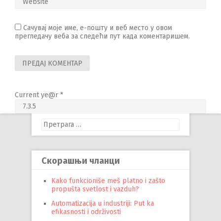
Сачувај моје име, е-пошту и веб место у овом
прегледачу веба за следећи пут када коментаришем.
Current ye@r
*
Претрага
за:
Скорашњи чланци
Kako funkcioniše meš platno i zašto
propušta svetlost i vazduh?
Automatizacija u industriji: Put ka
efikasnosti i održivosti