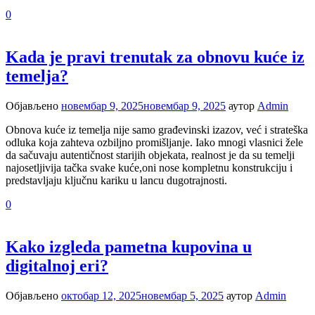
0
Kada je pravi trenutak za obnovu kuće iz
temelja?
Објављено
новембар 9, 2025
новембар 9, 2025
аутор
Admin
Obnova kuće iz temelja nije samo građevinski izazov, već i strateška
odluka koja zahteva ozbiljno promišljanje. Iako mnogi vlasnici žele
da sačuvaju autentičnost starijih objekata, realnost je da su temelji
najosetljivija tačka svake kuće,oni nose kompletnu konstrukciju i
predstavljaju ključnu kariku u lancu dugotrajnosti.
0
Kako izgleda pametna kupovina u
digitalnoj eri?
Објављено
октобар 12, 2025
новембар 5, 2025
аутор
Admin