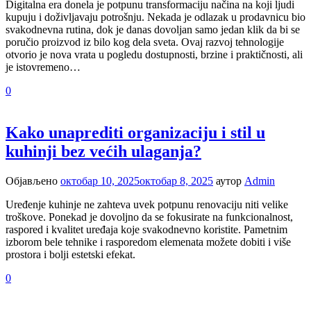
Digitalna era donela je potpunu transformaciju načina na koji ljudi
kupuju i doživljavaju potrošnju. Nekada je odlazak u prodavnicu bio
svakodnevna rutina, dok je danas dovoljan samo jedan klik da bi se
poručio proizvod iz bilo kog dela sveta. Ovaj razvoj tehnologije
otvorio je nova vrata u pogledu dostupnosti, brzine i praktičnosti, ali
je istovremeno…
0
Kako unaprediti organizaciju i stil u
kuhinji bez većih ulaganja?
Објављено
октобар 10, 2025
октобар 8, 2025
аутор
Admin
Uređenje kuhinje ne zahteva uvek potpunu renovaciju niti velike
troškove. Ponekad je dovoljno da se fokusirate na funkcionalnost,
raspored i kvalitet uređaja koje svakodnevno koristite. Pametnim
izborom bele tehnike i rasporedom elemenata možete dobiti i više
prostora i bolji estetski efekat.
0