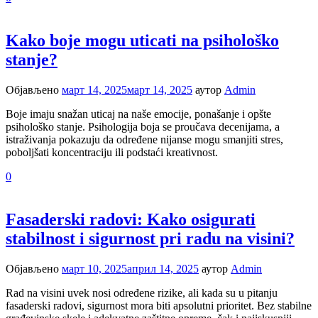
Kako boje mogu uticati na psihološko
stanje?
Објављено
март 14, 2025
март 14, 2025
аутор
Admin
Boje imaju snažan uticaj na naše emocije, ponašanje i opšte
psihološko stanje. Psihologija boja se proučava decenijama, a
istraživanja pokazuju da određene nijanse mogu smanjiti stres,
poboljšati koncentraciju ili podstaći kreativnost.
0
Fasaderski radovi: Kako osigurati
stabilnost i sigurnost pri radu na visini?
Објављено
март 10, 2025
април 14, 2025
аутор
Admin
Rad na visini uvek nosi određene rizike, ali kada su u pitanju
fasaderski radovi, sigurnost mora biti apsolutni prioritet. Bez stabilne