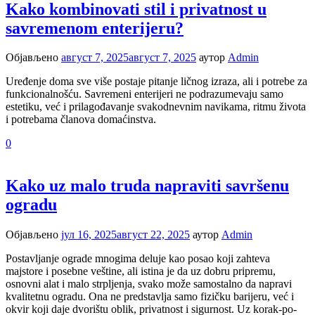
Kako kombinovati stil i privatnost u
savremenom enterijeru?
Објављено
август 7, 2025
август 7, 2025
аутор
Admin
Uređenje doma sve više postaje pitanje ličnog izraza, ali i potrebe za
funkcionalnošću. Savremeni enterijeri ne podrazumevaju samo
estetiku, već i prilagođavanje svakodnevnim navikama, ritmu života
i potrebama članova domaćinstva.
0
Kako uz malo truda napraviti savršenu
ogradu
Објављено
јул 16, 2025
август 22, 2025
аутор
Admin
Postavljanje ograde mnogima deluje kao posao koji zahteva
majstore i posebne veštine, ali istina je da uz dobru pripremu,
osnovni alat i malo strpljenja, svako može samostalno da napravi
kvalitetnu ogradu. Ona ne predstavlja samo fizičku barijeru, već i
okvir koji daje dvorištu oblik, privatnost i sigurnost. Uz korak-po-