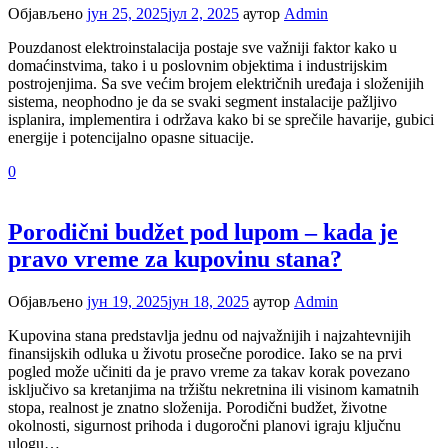
Објављено
јун 25, 2025
јул 2, 2025
аутор
Admin
Pouzdanost elektroinstalacija postaje sve važniji faktor kako u
domaćinstvima, tako i u poslovnim objektima i industrijskim
postrojenjima. Sa sve većim brojem električnih uređaja i složenijih
sistema, neophodno je da se svaki segment instalacije pažljivo
isplanira, implementira i održava kako bi se sprečile havarije, gubici
energije i potencijalno opasne situacije.
0
Porodični budžet pod lupom – kada je
pravo vreme za kupovinu stana?
Објављено
јун 19, 2025
јун 18, 2025
аутор
Admin
Kupovina stana predstavlja jednu od najvažnijih i najzahtevnijih
finansijskih odluka u životu prosečne porodice. Iako se na prvi
pogled može učiniti da je pravo vreme za takav korak povezano
isključivo sa kretanjima na tržištu nekretnina ili visinom kamatnih
stopa, realnost je znatno složenija. Porodični budžet, životne
okolnosti, sigurnost prihoda i dugoročni planovi igraju ključnu
ulogu…