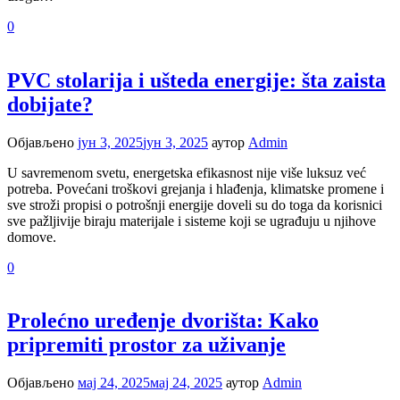
0
PVC stolarija i ušteda energije: šta zaista
dobijate?
Објављено
јун 3, 2025
јун 3, 2025
аутор
Admin
U savremenom svetu, energetska efikasnost nije više luksuz već
potreba. Povećani troškovi grejanja i hlađenja, klimatske promene i
sve stroži propisi o potrošnji energije doveli su do toga da korisnici
sve pažljivije biraju materijale i sisteme koji se ugrađuju u njihove
domove.
0
Prolećno uređenje dvorišta: Kako
pripremiti prostor za uživanje
Објављено
мај 24, 2025
мај 24, 2025
аутор
Admin