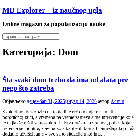
Настави
MD Explorer – iz naučnog ugla
на
садржај
Online magazin za popularizaciju nauke
Категорија:
Dom
Šta svaki dom treba da ima od alata pre
nego što zatreba
Објављено
децембар 31, 2025
јануар 14, 2026
аутор
Admin
Svaki dom, bez obzira na to da li je reč o manjem stanu ili
porodičnoj kući, s vremena na vreme zahteva sitne intervencije koje
je najlakše rešiti samostalno. Labava ručka na vratima, polica koja
treba da se montira, slavina koja kaplje ili komad nameštaja koji traži
dodatno učvršćivanje – sve su to situacije u kojima…