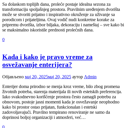
Sa dolaskom toplijih dana, proleće postaje idealna sezona za
transformaciju spoljašnjeg prostora. Pravilnim uređenjem dvorišta
može se stvoriti prijatno i inspirativno okruženje za uživanje sa
porodicom i prijateljima. Ovaj vodič nudi konkretne korake za
pripremu dvorišta, izbor biljaka, dekoraciju i nameštaj – sve kako bi
se maksimalno iskoristile prednosti prolećnih dana.
0
Kada i kako je pravo vreme za
osvežavanje enterijera?
Објављено
мај 20, 2025
мај 20, 2025
аутор
Admin
Enterijer doma prirodno se menja kroz vreme, bilo zbog promena
životnih potreba, starenja materijala ili novih estetskih preferencija.
Iako svakodnevno korišćenje prostora često zamagli potrebu za
obnovom, postoje jasni momenti kada je osvežavanje neophodno
kako bi prostor ostao prijatan, funkcionalan i estetski
zadovoljavajući. Pravilno tempirano renoviranje ne samo da
doprinosi boljoj organizaciji i atmosferi, već…
0