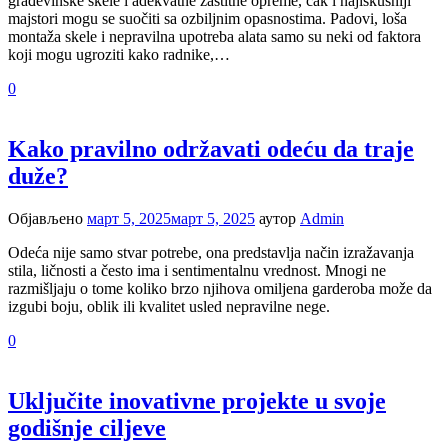
građevinske skele i adekvatne zaštitne opreme, čak i najiskusniji
majstori mogu se suočiti sa ozbiljnim opasnostima. Padovi, loša
montaža skele i nepravilna upotreba alata samo su neki od faktora
koji mogu ugroziti kako radnike,…
0
Kako pravilno održavati odeću da traje
duže?
Објављено
март 5, 2025
март 5, 2025
аутор
Admin
Odeća nije samo stvar potrebe, ona predstavlja način izražavanja
stila, ličnosti a često ima i sentimentalnu vrednost. Mnogi ne
razmišljaju o tome koliko brzo njihova omiljena garderoba može da
izgubi boju, oblik ili kvalitet usled nepravilne nege.
0
Uključite inovativne projekte u svoje
godišnje ciljeve