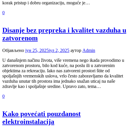
korak pristup i dobru organizaciju, moguće je…
0
Disanje bez prepreka i kvalitet vazduha u
zatvorenom
Објављено
јун 25, 2025
јул 2, 2025
аутор
Admin
U današnjem načinu života, više vremena nego ikada provodimo u
zatvorenom prostoru, bilo kod kuće, na poslu ili u zatvorenim
objektima za rekreaciju. Iako nas zatvoreni prostori štite od
spoljašnjih vremenskih uslova, vrlo često zaboravljamo da kvalitet
vazduha unutar tih prostora ima jednako snažan uticaj na naše
zdravlje kao i spoljašnje sredine. Upravo zato, tema…
0
Kako povećati pouzdanost
elektroinstalacija